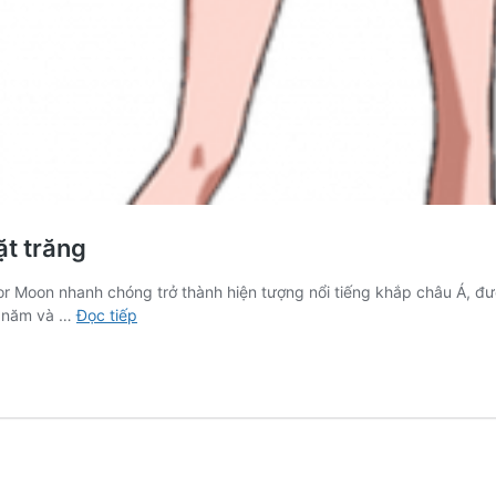
ặt trăng
lor Moon nhanh chóng trở thành hiện tượng nổi tiếng khắp châu Á, đư
Tổng
u năm và …
Đọc tiếp
hợp
các
nhân
vật
trong
thủy
thủ