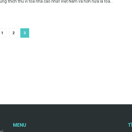
ùng thích thú vì tòa nhà cao nhất Việt Nam và hơn nữa là tòa...
1
2
3
MENU
T
hủ