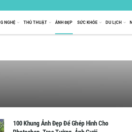
G NGHỆ
THỦ THUẬT
ẢNH ĐẸP
SỨC KHỎE
DU LỊCH
100 Khung Ảnh Đẹp Để Ghép Hình Cho