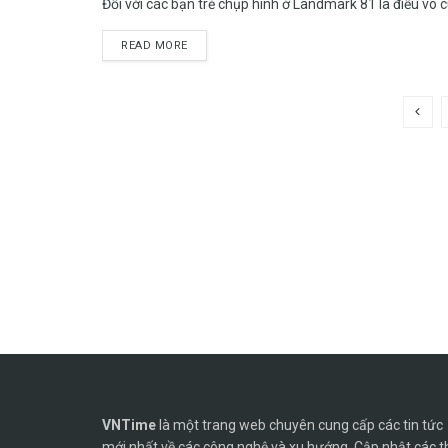
Đối với các bạn trẻ chụp hình ở Landmark 81 là điều vô c
READ MORE
VNTime
là một trang web chuyên cung cấp các tin tức
mới nhất về các công nghệ và xu hướng. Cập nhật các t