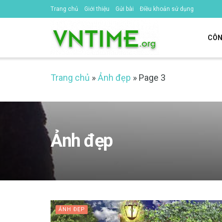
Trang chủ
Giới thiệu
Gửi bài
Điều khoản sử dụng
CÔN
Trang chủ
»
Ảnh đẹp
»
Page 3
Ảnh đẹp
ẢNH ĐẸP