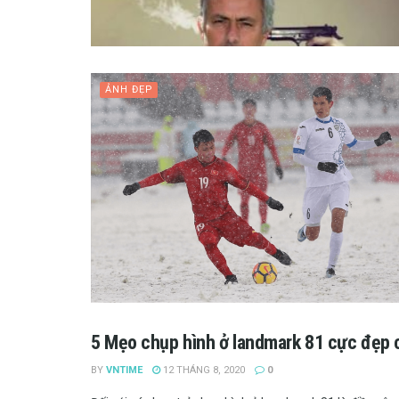
ẢNH ĐẸP
5 Mẹo chụp hình ở landmark 81 cực đẹp c
ẢNH ĐẸP
BY
VNTIME
12 THÁNG 8, 2020
0