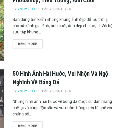
Photoshop, Treo Tường, Ảnh Cưới
BY
VNTIME
13 THÁNG 3, 2024
0
Bạn đang tìm kiếm những khung ảnh đẹp để lưu trữ lại
các bức ảnh gia đình, ảnh cưới, ảnh đẹp cho bé,...? Với bộ
sưu tập khung...
READ MORE
50 Hình Ảnh Hài Hước, Vui Nhộn Và Ngộ
Nghĩnh Về Bóng Đá
BY
VNTIME
13 THÁNG 3, 2024
0
Những hình ảnh hài hước về bóng đá được cư dân mạng
chế lại vô cùng đặc sắc và vui nhộn. Cùng cười té ghế với
chúng tôi...
READ MORE