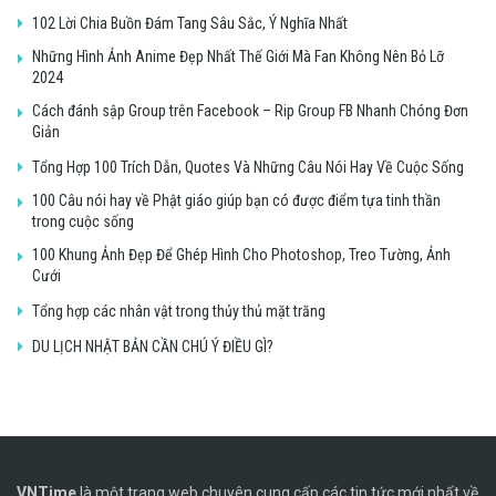
102 Lời Chia Buồn Đám Tang Sâu Sắc, Ý Nghĩa Nhất
Những Hình Ảnh Anime Đẹp Nhất Thế Giới Mà Fan Không Nên Bỏ Lỡ
2024
Cách đánh sập Group trên Facebook – Rip Group FB Nhanh Chóng Đơn
Giản
Tổng Hợp 100 Trích Dẫn, Quotes Và Những Câu Nói Hay Về Cuộc Sống
100 Câu nói hay về Phật giáo giúp bạn có được điểm tựa tinh thần
trong cuộc sống
100 Khung Ảnh Đẹp Để Ghép Hình Cho Photoshop, Treo Tường, Ảnh
Cưới
Tổng hợp các nhân vật trong thủy thủ mặt trăng
DU LỊCH NHẬT BẢN CẦN CHÚ Ý ĐIỀU GÌ?
VNTime
là một trang web chuyên cung cấp các tin tức mới nhất về