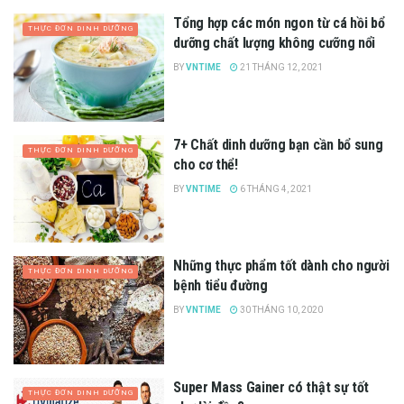
Tổng hợp các món ngon từ cá hồi bổ
THỰC ĐƠN DINH DƯỠNG
dưỡng chất lượng không cưỡng nổi
BY
VNTIME
21 THÁNG 12, 2021
7+ Chất dinh dưỡng bạn cần bổ sung
THỰC ĐƠN DINH DƯỠNG
cho cơ thể!
BY
VNTIME
6 THÁNG 4, 2021
Những thực phẩm tốt dành cho người
THỰC ĐƠN DINH DƯỠNG
bệnh tiểu đường
BY
VNTIME
30 THÁNG 10, 2020
Super Mass Gainer có thật sự tốt
THỰC ĐƠN DINH DƯỠNG