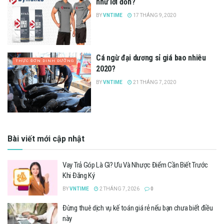
như lời đồn?
BY
VNTIME
17 THÁNG 9, 2020
Cá ngừ đại dương sỉ giá bao nhiêu
THỰC ĐƠN DINH DƯỠNG
2020?
BY
VNTIME
21 THÁNG 7, 2020
Bài viết mới cập nhật
Vay Trả Góp Là Gì? Ưu Và Nhược Điểm Cần Biết Trước
Khi Đăng Ký
BY
VNTIME
2 THÁNG 7, 2026
0
Đừng thuê dịch vụ kế toán giá rẻ nếu bạn chưa biết điều
này