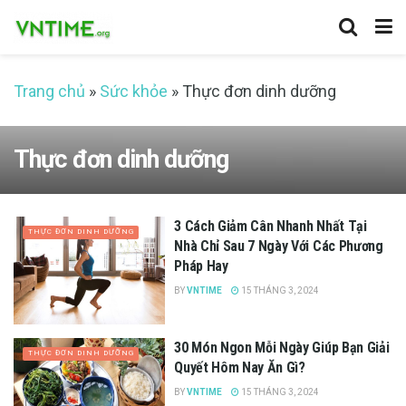
Trang chủ
»
Sức khỏe
»
Thực đơn dinh dưỡng
Thực đơn dinh dưỡng
3 Cách Giảm Cân Nhanh Nhất Tại
THỰC ĐƠN DINH DƯỠNG
Nhà Chỉ Sau 7 Ngày Với Các Phương
Pháp Hay
BY
VNTIME
15 THÁNG 3, 2024
30 Món Ngon Mỗi Ngày Giúp Bạn Giải
THỰC ĐƠN DINH DƯỠNG
Quyết Hôm Nay Ăn Gì?
BY
VNTIME
15 THÁNG 3, 2024