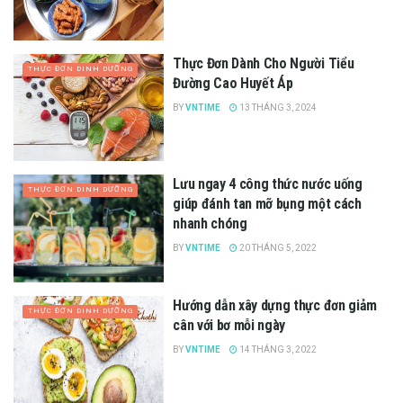
Thực Đơn Dành Cho Người Tiểu
THỰC ĐƠN DINH DƯỠNG
Đường Cao Huyết Áp
BY
VNTIME
13 THÁNG 3, 2024
Lưu ngay 4 công thức nước uống
THỰC ĐƠN DINH DƯỠNG
giúp đánh tan mỡ bụng một cách
nhanh chóng
BY
VNTIME
20 THÁNG 5, 2022
Hướng dẫn xây dựng thực đơn giảm
THỰC ĐƠN DINH DƯỠNG
cân với bơ mỗi ngày
BY
VNTIME
14 THÁNG 3, 2022