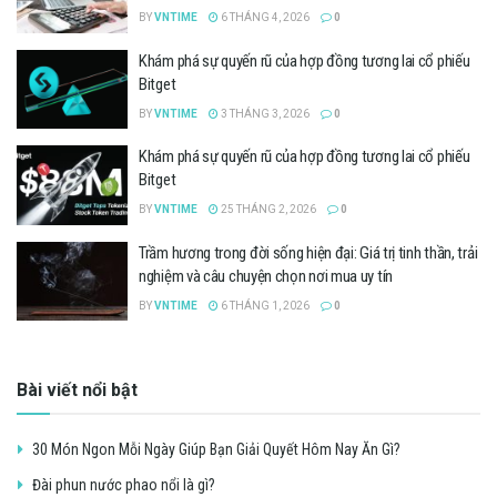
BY
VNTIME
6 THÁNG 4, 2026
0
Khám phá sự quyến rũ của hợp đồng tương lai cổ phiếu
Bitget
BY
VNTIME
3 THÁNG 3, 2026
0
Khám phá sự quyến rũ của hợp đồng tương lai cổ phiếu
Bitget
BY
VNTIME
25 THÁNG 2, 2026
0
Trầm hương trong đời sống hiện đại: Giá trị tinh thần, trải
nghiệm và câu chuyện chọn nơi mua uy tín
BY
VNTIME
6 THÁNG 1, 2026
0
Bài viết nổi bật
30 Món Ngon Mỗi Ngày Giúp Bạn Giải Quyết Hôm Nay Ăn Gì?
Đài phun nước phao nổi là gì?