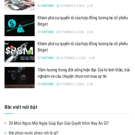
BY
VNTIME
6 THÁNG 4, 2026
0
Khám phá sự quyến rũ của hợp đồng tương lai cổ phiếu
Bitget
BY
VNTIME
3 THÁNG 3, 2026
0
Khám phá sự quyến rũ của hợp đồng tương lai cổ phiếu
Bitget
BY
VNTIME
25 THÁNG 2, 2026
0
Trầm hương trong đời sống hiện đại: Giá trị tinh thần, trải
nghiệm và câu chuyện chọn nơi mua uy tín
BY
VNTIME
6 THÁNG 1, 2026
0
Bài viết nổi bật
30 Món Ngon Mỗi Ngày Giúp Bạn Giải Quyết Hôm Nay Ăn Gì?
Đài phun nước phao nổi là gì?