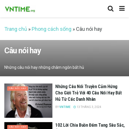
Trang chủ
»
Phong cách sống
»
Câu nói hay
Câu nói hay
Những câu nói hay những châm ngôn bất hủ
Những Câu Nói Truyền Cảm Hứng
CÂU NÓI HAY
Cho Giới Trẻ Với 40 Câu Nói Hay Bất
Hủ Từ Các Danh Nhân
BY
VNTIME
13 THÁNG 3, 2024
102 Lời Chia Buồn Đám Tang Sâu Sắc,
CÂU NÓI HAY