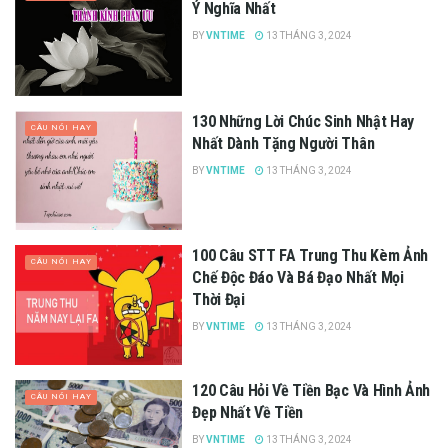
Ý Nghĩa Nhất
BY
VNTIME
13 THÁNG 3, 2024
130 Những Lời Chúc Sinh Nhật Hay
CÂU NÓI HAY
Nhất Dành Tặng Người Thân
BY
VNTIME
13 THÁNG 3, 2024
100 Câu STT FA Trung Thu Kèm Ảnh
CÂU NÓI HAY
Chế Độc Đáo Và Bá Đạo Nhất Mọi
Thời Đại
BY
VNTIME
13 THÁNG 3, 2024
120 Câu Hỏi Về Tiền Bạc Và Hình Ảnh
CÂU NÓI HAY
Đẹp Nhất Về Tiền
BY
VNTIME
13 THÁNG 3, 2024