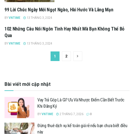
99 Lời Chúc Ngày Mới Ngọt Ngào, Hài Hước Và Lãng Mạn
PHONG CÁCH SỐNG
BY
VNTIME
13 THÁNG 3, 2024
102 Những Câu Nói Ngôn Tình Hay Nhất Mà Bạn Không Thể Bỏ
CÂU NÓI HAY
Qua
BY
VNTIME
13 THÁNG 3, 2024
1
2
Bài viết mới cập nhật
Vay Trả Góp Là Gì? Ưu Và Nhược Điểm Cần Biết Trước
Khi Đăng Ký
BY
VNTIME
2 THÁNG 7, 2026
0
Đừng thuê dịch vụ kế toán giá rẻ nếu bạn chưa biết điều
này