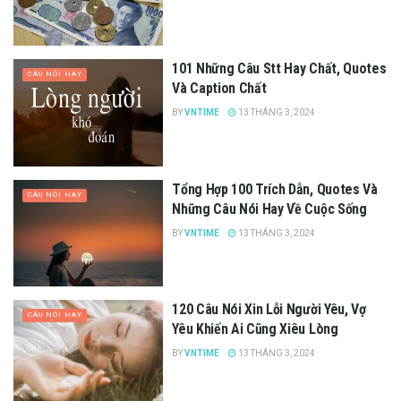
101 Những Câu Stt Hay Chất, Quotes
CÂU NÓI HAY
Và Caption Chất
BY
VNTIME
13 THÁNG 3, 2024
Tổng Hợp 100 Trích Dẫn, Quotes Và
CÂU NÓI HAY
Những Câu Nói Hay Về Cuộc Sống
BY
VNTIME
13 THÁNG 3, 2024
120 Câu Nói Xin Lỗi Người Yêu, Vợ
CÂU NÓI HAY
Yêu Khiến Ai Cũng Xiêu Lòng
BY
VNTIME
13 THÁNG 3, 2024