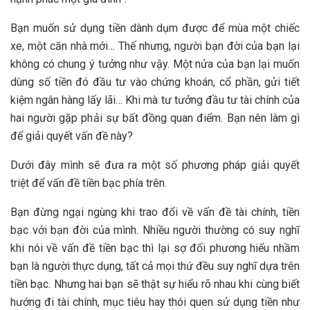
Bạn muốn sử dụng tiền dành dụm được để mùa một chiếc
xe, một căn nhà mới… Thế nhưng, người bạn đời của bạn lại
không có chung ý tưởng như vậy. Một nửa của bạn lại muốn
dùng số tiền đó đầu tư vào chứng khoán, cổ phần, gửi tiết
kiệm ngân hàng lấy lãi… Khi mà tư tưởng đầu tư tài chính của
hai người gặp phải sự bất đồng quan điểm. Bạn nên làm gì
để giải quyết vấn đề này?
Dưới đây mình sẽ đưa ra một số phương pháp giải quyết
triệt để vấn đề tiền bạc phía trên.
Bạn đừng ngại ngùng khi trao đổi về vấn đề tài chính, tiền
bạc với bạn đời của mình. Nhiều người thường có suy nghĩ
khi nói về vấn đề tiền bạc thì lại sợ đối phương hiểu nhầm
bạn là người thực dụng, tất cả mọi thứ đều suy nghĩ dựa trên
tiền bạc. Nhưng hai bạn sẽ thật sự hiểu rõ nhau khi cùng biết
hướng đi tài chính, mục tiêu hay thói quen sử dụng tiền như