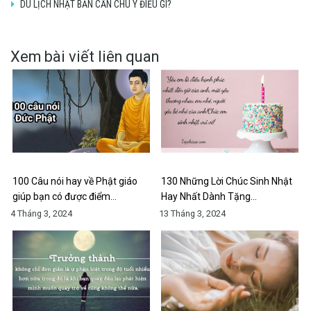
DU LỊCH NHẬT BẢN CẦN CHÚ Ý ĐIỀU GÌ?
Xem bài viết liên quan
100 Câu nói hay về Phật giáo
130 Những Lời Chúc Sinh Nhật
giúp bạn có được điểm…
Hay Nhất Dành Tặng…
4 Tháng 3, 2024
13 Tháng 3, 2024