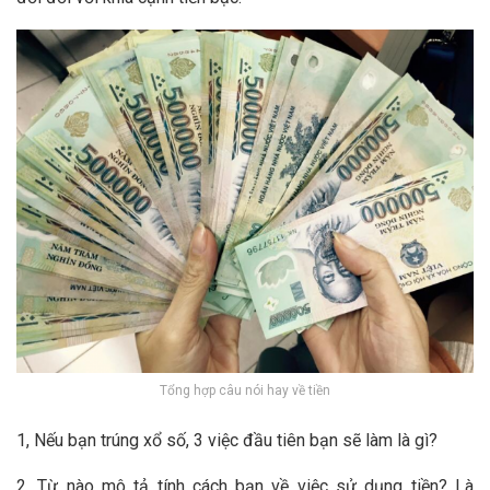
Tổng hợp câu nói hay về tiền
1, Nếu bạn trúng xổ số, 3 việc đầu tiên bạn sẽ làm là gì?
2, Từ nào mô tả tính cách bạn về việc sử dụng tiền? Là