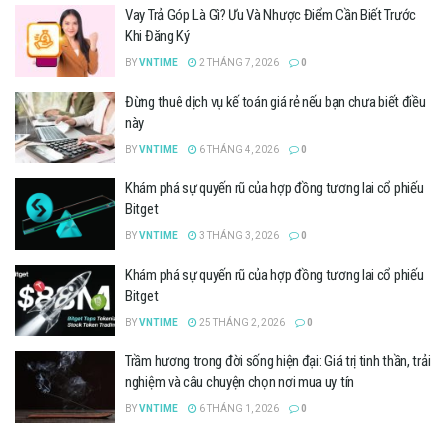
Vay Trả Góp Là Gì? Ưu Và Nhược Điểm Cần Biết Trước
Khi Đăng Ký
BY
VNTIME
2 THÁNG 7, 2026
0
Đừng thuê dịch vụ kế toán giá rẻ nếu bạn chưa biết điều
này
BY
VNTIME
6 THÁNG 4, 2026
0
Khám phá sự quyến rũ của hợp đồng tương lai cổ phiếu
Bitget
BY
VNTIME
3 THÁNG 3, 2026
0
Khám phá sự quyến rũ của hợp đồng tương lai cổ phiếu
Bitget
BY
VNTIME
25 THÁNG 2, 2026
0
Trầm hương trong đời sống hiện đại: Giá trị tinh thần, trải
nghiệm và câu chuyện chọn nơi mua uy tín
BY
VNTIME
6 THÁNG 1, 2026
0