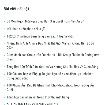
Bài viết nổi bật
30 Món Ngon Mỗi Ngày Giúp Bạn Giải Quyết Hôm Nay Ăn Gì?
Đài phun nước phao nổi là gì?
102 Lời Chia Buồn Đám Tang Sâu Sắc, Ý Nghĩa Nhất
Những Hình Ảnh Anime Đẹp Nhất Thế Giới Mà Fan Không Nên Bỏ Lỡ
2024
Cách đánh sập Group trên Facebook – Rip Group FB Nhanh Chóng Đơn
Giản
Tổng Hợp 100 Trích Dẫn, Quotes Và Những Câu Nói Hay Về Cuộc Sống
100 Câu nói hay về Phật giáo giúp bạn có được điểm tựa tinh thần
trong cuộc sống
100 Khung Ảnh Đẹp Để Ghép Hình Cho Photoshop, Treo Tường, Ảnh
Cưới
Tổng hợp các nhân vật trong thủy thủ mặt trăng
DU LỊCH NHẬT BẢN CẦN CHÚ Ý ĐIỀU GÌ?