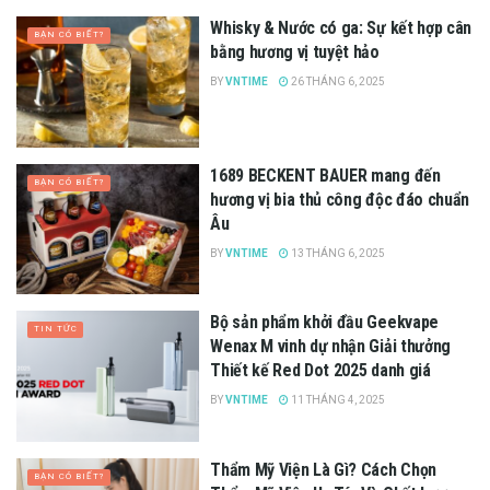
Whisky & Nước có ga: Sự kết hợp cân
BẠN CÓ BIẾT?
bằng hương vị tuyệt hảo
BY
VNTIME
26 THÁNG 6, 2025
1689 BECKENT BAUER mang đến
BẠN CÓ BIẾT?
hương vị bia thủ công độc đáo chuẩn
Âu
BY
VNTIME
13 THÁNG 6, 2025
Bộ sản phẩm khởi đầu Geekvape
TIN TỨC
Wenax M vinh dự nhận Giải thưởng
Thiết kế Red Dot 2025 danh giá
BY
VNTIME
11 THÁNG 4, 2025
Thẩm Mỹ Viện Là Gì? Cách Chọn
BẠN CÓ BIẾT?