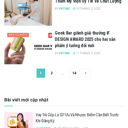
Thẩm Mỹ Viện Uy Tín Và Chất Lượng
BY
VNTIME
19 THÁNG 3, 2025
Geek Bar giành giải thưởng iF
BẠN CÓ BIẾT?
DESIGN AWARD 2025 cho hai sản
phẩm ý tưởng đổi mới
BY
VNTIME
11 THÁNG 3, 2025
1
2
…
14
Bài viết mới cập nhật
Vay Trả Góp Là Gì? Ưu Và Nhược Điểm Cần Biết Trước
Khi Đăng Ký