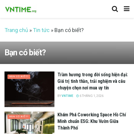
Trang chủ
»
Tin tức
»
Bạn có biết?
Bạn có biết?
Trầm hương trong đời sống hiện đại:
BẠN CÓ BIẾT?
Giá trị tinh thần, trải nghiệm và câu
chuyện chọn nơi mua uy tín
BY
VNTIME
6 THÁNG 1, 2026
Khám Phá Coworking Space Hồ Chí
BẠN CÓ BIẾT?
Minh chuẩn ESG: Khu Vườn Giữa
Thành Phố