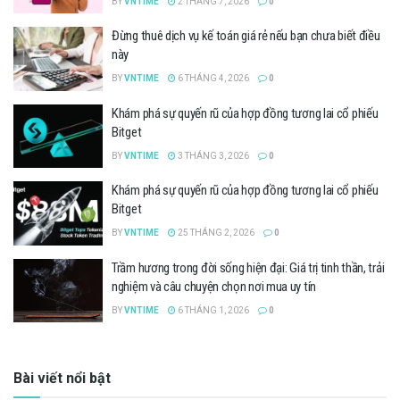
BY
VNTIME
2 THÁNG 7, 2026
0
Đừng thuê dịch vụ kế toán giá rẻ nếu bạn chưa biết điều
này
BY
VNTIME
6 THÁNG 4, 2026
0
Khám phá sự quyến rũ của hợp đồng tương lai cổ phiếu
Bitget
BY
VNTIME
3 THÁNG 3, 2026
0
Khám phá sự quyến rũ của hợp đồng tương lai cổ phiếu
Bitget
BY
VNTIME
25 THÁNG 2, 2026
0
Trầm hương trong đời sống hiện đại: Giá trị tinh thần, trải
nghiệm và câu chuyện chọn nơi mua uy tín
BY
VNTIME
6 THÁNG 1, 2026
0
Bài viết nổi bật