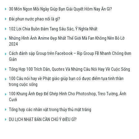
30 Món Ngon Mỗi Ngày Giúp Bạn Giải Quyết Hôm Nay Ăn Gì?
Đài phun nước phao nổi là gì?
102 Lời Chia Buồn Đám Tang Sâu Sắc, Ý Nghĩa Nhất
Những Hình Ảnh Anime Đẹp Nhất Thế Giới Mà Fan Không Nên Bỏ Lỡ
2024
Cách đánh sập Group trên Facebook – Rip Group FB Nhanh Chóng Đơn
Giản
Tổng Hợp 100 Trích Dẫn, Quotes Và Những Câu Nói Hay Về Cuộc Sống
100 Câu nói hay về Phật giáo giúp bạn có được điểm tựa tinh thần
trong cuộc sống
100 Khung Ảnh Đẹp Để Ghép Hình Cho Photoshop, Treo Tường, Ảnh
Cưới
Tổng hợp các nhân vật trong thủy thủ mặt trăng
DU LỊCH NHẬT BẢN CẦN CHÚ Ý ĐIỀU GÌ?