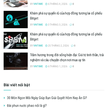
BY
VNTIME
6 THÁNG 4, 2026
0
Khám phá sự quyến rũ của hợp đồng tương lai cổ phiếu
Bitget
BY
VNTIME
3 THÁNG 3, 2026
0
Khám phá sự quyến rũ của hợp đồng tương lai cổ phiếu
Bitget
BY
VNTIME
25 THÁNG 2, 2026
0
Trầm hương trong đời sống hiện đại: Giá trị tinh thần, trải
nghiệm và câu chuyện chọn nơi mua uy tín
BY
VNTIME
6 THÁNG 1, 2026
0
Bài viết nổi bật
30 Món Ngon Mỗi Ngày Giúp Bạn Giải Quyết Hôm Nay Ăn Gì?
Đài phun nước phao nổi là gì?