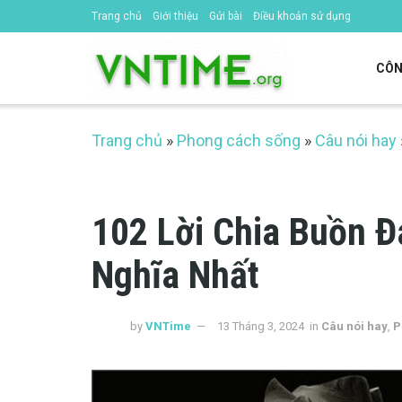
Trang chủ
Giới thiệu
Gửi bài
Điều khoản sử dụng
CÔN
Trang chủ
»
Phong cách sống
»
Câu nói hay
102 Lời Chia Buồn Đ
Nghĩa Nhất
by
VNTime
13 Tháng 3, 2024
in
Câu nói hay
,
P