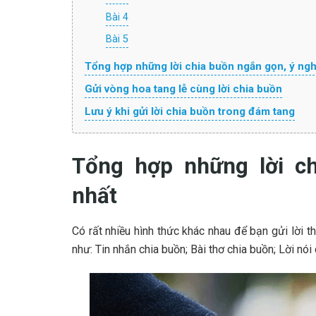
Bài 4
Bài 5
Tổng hợp những lời chia buồn ngắn gọn, ý ngh
Gửi vòng hoa tang lễ cùng lời chia buồn
Lưu ý khi gửi lời chia buồn trong đám tang
Tổng hợp những lời c
nhất
Có rất nhiều hình thức khác nhau để bạn gửi lời 
như: Tin nhắn chia buồn; Bài thơ chia buồn; Lời nó