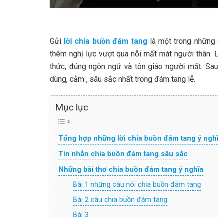
Gửi
lời chia buồn đám tang
là một trong những 
thêm nghị lực vượt qua nỗi mất mát người thân. L
thức, đúng ngôn ngữ và tôn giáo người mất. Sau 
dùng, cảm , sâu sắc nhất trong đám tang lễ.
Mục lục
Tổng hợp những lời chia buồn đám tang ý nghĩ
Tin nhắn chia buồn đám tang sâu sắc
Những bài thơ chia buồn đám tang ý nghĩa
Bài 1 những câu nói chia buồn đám tang
Bài 2 câu chia buồn đám tang
Bài 3