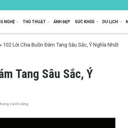
G NGHỆ
THỦ THUẬT
ẢNH ĐẸP
SỨC KHỎE
DU LỊCH
»
102 Lời Chia Buồn Đám Tang Sâu Sắc, Ý Nghĩa Nhất
ám Tang Sâu Sắc, Ý
hong cách sống