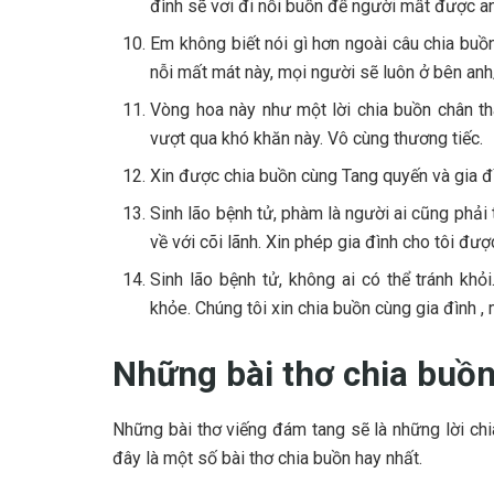
đình sẽ vơi đi nỗi buồn để người mất được an
Em không biết nói gì hơn ngoài câu chia buồ
nỗi mất mát này, mọi người sẽ luôn ở bên an
Vòng hoa này như một lời chia buồn chân th
vượt qua khó khăn này. Vô cùng thương tiếc.
Xin được chia buồn cùng Tang quyến và gia đ
Sinh lão bệnh tử, phàm là người ai cũng phả
về với cõi lãnh. Xin phép gia đình cho tôi đư
Sinh lão bệnh tử, không ai có thể tránh kh
khỏe. Chúng tôi xin chia buồn cùng gia đình ,
Những bài thơ chia buồ
Những bài thơ viếng đám tang sẽ là những lời ch
đây là một số bài thơ chia buồn hay nhất.