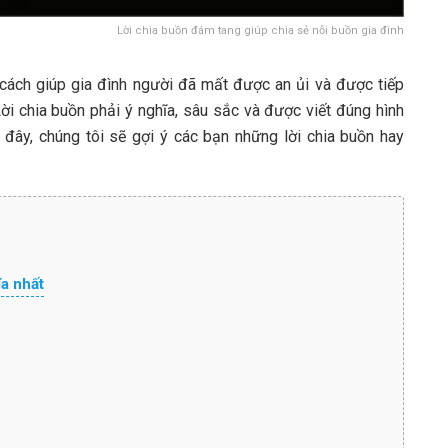
Lời chia buồn đám tang giúp chia sẻ nỗi buồn gia đình
cách giúp gia đình người đã mất được an ủi và được tiếp
ời chia buồn phải ý nghĩa, sâu sắc và được viết đúng hình
đây, chúng tôi sẽ gợi ý các bạn những lời chia buồn hay
a nhất