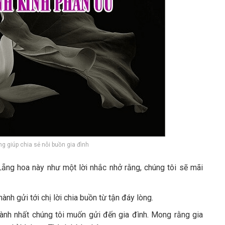
g giúp chia sẻ nỗi buồn gia đình
ẵng hoa này như một lời nhắc nhở rằng, chúng tôi sẽ mãi
hành gửi tới chị lời chia buồn từ tận đáy lòng.
ành nhất chúng tôi muốn gửi đến gia đình. Mong rằng gia