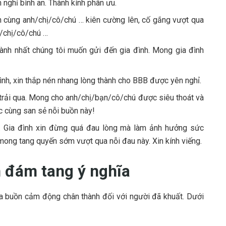
 nghỉ bình an. Thành kính phân ưu.
n cùng anh/chị/cô/chú … kiên cường lên, cố gắng vượt qua
h/chị/cô/chú …
ành nhất chúng tôi muốn gửi đến gia đình. Mong gia đình
ình, xin thắp nén nhang lòng thành cho BBB được yên nghỉ.
i trải qua. Mong cho anh/chị/bạn/cô/chú được siêu thoát và
ợc cùng san sẻ nỗi buồn này!
ỏi. Gia đình xin đừng quá đau lòng mà làm ảnh hưởng sức
 mong tang quyến sớm vượt qua nỗi đau này. Xin kính viếng.
n đám tang ý nghĩa
ia buồn cảm động chân thành đối với người đã khuất. Dưới