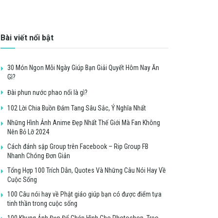
Bài viết nổi bật
30 Món Ngon Mỗi Ngày Giúp Bạn Giải Quyết Hôm Nay Ăn
Gì?
Đài phun nước phao nổi là gì?
102 Lời Chia Buồn Đám Tang Sâu Sắc, Ý Nghĩa Nhất
Những Hình Ảnh Anime Đẹp Nhất Thế Giới Mà Fan Không
Nên Bỏ Lỡ 2024
Cách đánh sập Group trên Facebook – Rip Group FB
Nhanh Chóng Đơn Giản
Tổng Hợp 100 Trích Dẫn, Quotes Và Những Câu Nói Hay Về
Cuộc Sống
100 Câu nói hay về Phật giáo giúp bạn có được điểm tựa
tinh thần trong cuộc sống
100 Khung Ảnh Đẹp Để Ghép Hình Cho Photoshop, Treo