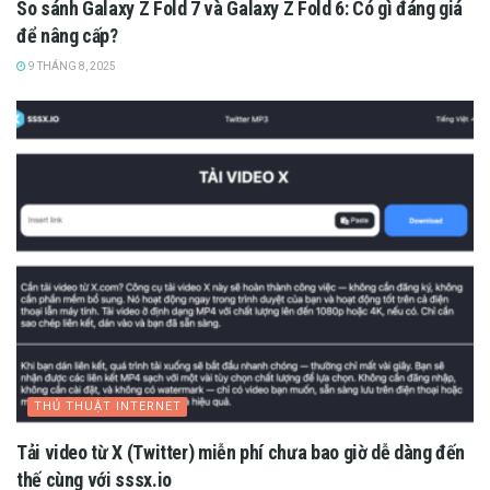
So sánh Galaxy Z Fold 7 và Galaxy Z Fold 6: Có gì đáng giá
để nâng cấp?
9 THÁNG 8, 2025
THỦ THUẬT INTERNET
Tải video từ X (Twitter) miễn phí chưa bao giờ dễ dàng đến
thế cùng với sssx.io