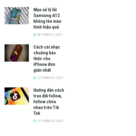
Mẹo xử lý lỗi
Samsung A12
không lên màn
hình hiệu quả
28 THÁNG 3, 2021
Cách cài nhạc
chuông báo
thức cho
iPhone đơn
giản nhất
12 THÁNG 8, 2020
Hướng dẫn cách
trao đổi follow,
follow chéo
nhau trên Tik
Tok
12 THÁNG 8, 2020