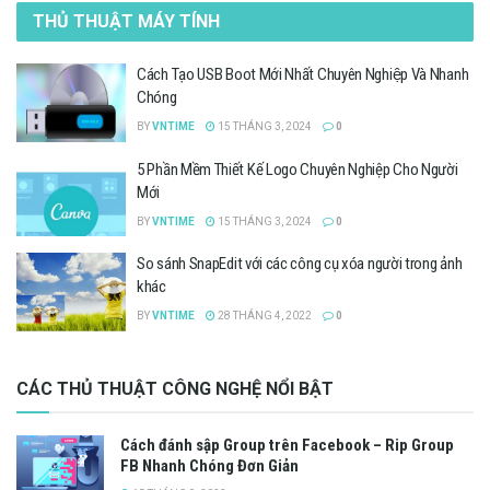
THỦ THUẬT MÁY TÍNH
Cách Tạo USB Boot Mới Nhất Chuyên Nghiệp Và Nhanh
Chóng
BY
VNTIME
15 THÁNG 3, 2024
0
5 Phần Mềm Thiết Kế Logo Chuyên Nghiệp Cho Người
Mới
BY
VNTIME
15 THÁNG 3, 2024
0
So sánh SnapEdit với các công cụ xóa người trong ảnh
khác
BY
VNTIME
28 THÁNG 4, 2022
0
CÁC THỦ THUẬT CÔNG NGHỆ NỔI BẬT
Cách đánh sập Group trên Facebook – Rip Group
FB Nhanh Chóng Đơn Giản