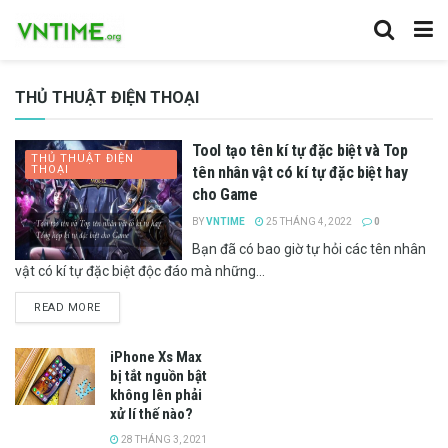
THỦ THUẬT ĐIỆN THOẠI
Tool tạo tên kí tự đặc biệt và Top
THỦ THUẬT ĐIỆN
THOẠI
tên nhân vật có kí tự đặc biệt hay
cho Game
BY
VNTIME
25 THÁNG 4, 2022
0
Bạn đã có bao giờ tự hỏi các tên nhân
vật có kí tự đặc biệt độc đáo mà những...
READ MORE
iPhone Xs Max
bị tắt nguồn bật
không lên phải
xử lí thế nào?
28 THÁNG 3, 2021