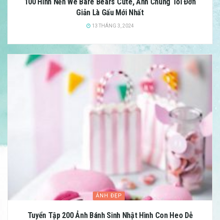
100 Hình Nền We Bare Bears Cute, Ảnh Chúng Tôi Đơn
Giản Là Gấu Mới Nhất
13 THÁNG 3, 2024
ẢNH ĐẸP
Tuyển Tập 200 Ảnh Bánh Sinh Nhật Hình Con Heo Dễ