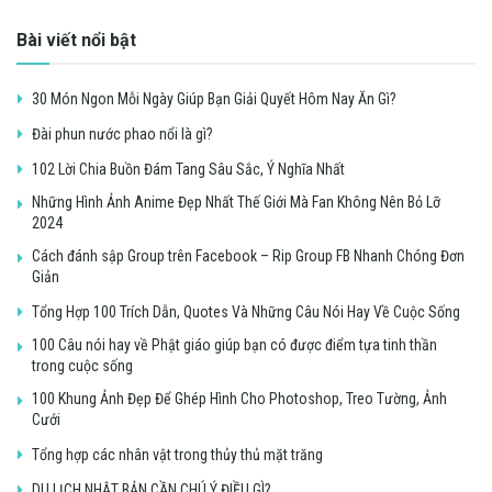
Bài viết nổi bật
30 Món Ngon Mỗi Ngày Giúp Bạn Giải Quyết Hôm Nay Ăn Gì?
Đài phun nước phao nổi là gì?
102 Lời Chia Buồn Đám Tang Sâu Sắc, Ý Nghĩa Nhất
Những Hình Ảnh Anime Đẹp Nhất Thế Giới Mà Fan Không Nên Bỏ Lỡ
2024
Cách đánh sập Group trên Facebook – Rip Group FB Nhanh Chóng Đơn
Giản
Tổng Hợp 100 Trích Dẫn, Quotes Và Những Câu Nói Hay Về Cuộc Sống
100 Câu nói hay về Phật giáo giúp bạn có được điểm tựa tinh thần
trong cuộc sống
100 Khung Ảnh Đẹp Để Ghép Hình Cho Photoshop, Treo Tường, Ảnh
Cưới
Tổng hợp các nhân vật trong thủy thủ mặt trăng
DU LỊCH NHẬT BẢN CẦN CHÚ Ý ĐIỀU GÌ?