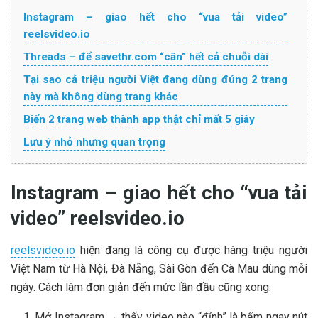
Instagram – giao hết cho “vua tải video”
reelsvideo.io
Threads – để savethr.com “cân” hết cả chuỗi dài
Tại sao cả triệu người Việt đang dùng đúng 2 trang
này mà không dùng trang khác
Biến 2 trang web thành app thật chỉ mất 5 giây
Lưu ý nhỏ nhưng quan trọng
Instagram – giao hết cho “vua tải
video” reelsvideo.io
reelsvideo.io
hiện đang là công cụ được hàng triệu người
Việt Nam từ Hà Nội, Đà Nẵng, Sài Gòn đến Cà Mau dùng mỗi
ngày. Cách làm đơn giản đến mức lần đầu cũng xong:
Mở Instagram → thấy video nào “đỉnh” là bấm ngay nút