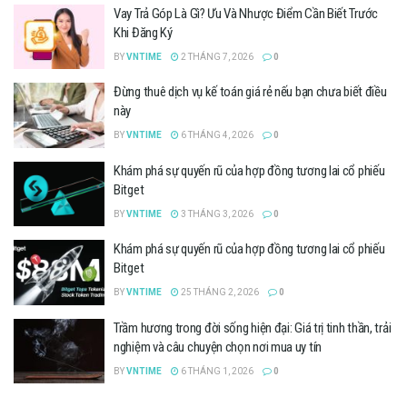
Vay Trả Góp Là Gì? Ưu Và Nhược Điểm Cần Biết Trước
Khi Đăng Ký
BY
VNTIME
2 THÁNG 7, 2026
0
Đừng thuê dịch vụ kế toán giá rẻ nếu bạn chưa biết điều
này
BY
VNTIME
6 THÁNG 4, 2026
0
Khám phá sự quyến rũ của hợp đồng tương lai cổ phiếu
Bitget
BY
VNTIME
3 THÁNG 3, 2026
0
Khám phá sự quyến rũ của hợp đồng tương lai cổ phiếu
Bitget
BY
VNTIME
25 THÁNG 2, 2026
0
Trầm hương trong đời sống hiện đại: Giá trị tinh thần, trải
nghiệm và câu chuyện chọn nơi mua uy tín
BY
VNTIME
6 THÁNG 1, 2026
0