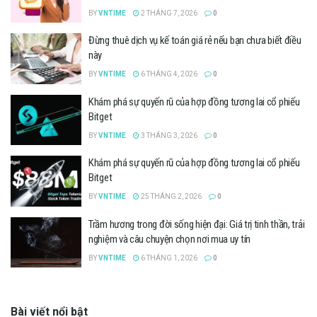
BY
VNTIME
2 THÁNG 7, 2026
0
Đừng thuê dịch vụ kế toán giá rẻ nếu bạn chưa biết điều
này
BY
VNTIME
6 THÁNG 4, 2026
0
Khám phá sự quyến rũ của hợp đồng tương lai cổ phiếu
Bitget
BY
VNTIME
3 THÁNG 3, 2026
0
Khám phá sự quyến rũ của hợp đồng tương lai cổ phiếu
Bitget
BY
VNTIME
25 THÁNG 2, 2026
0
Trầm hương trong đời sống hiện đại: Giá trị tinh thần, trải
nghiệm và câu chuyện chọn nơi mua uy tín
BY
VNTIME
6 THÁNG 1, 2026
0
Bài viết nổi bật