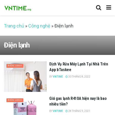
Trang chủ
»
Công nghệ
»
Điện lạnh
Điện lạnh
Dịch Vụ Rửa Máy Lạnh Tại Nhà Trên
ĐIỆN LẠNH
App bTaskee
BY
VNTIME
30 THÁNG 8, 2022
Giá gas lạnh R410A hiện nay là bao
ĐIỆN LẠNH
nhiêu tiền?
BY
VNTIME
28 THÁNG 9, 2021