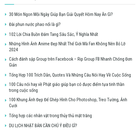
30 Món Ngon Mỗi Ngày Giúp Bạn Giải Quyết Hôm Nay Ăn Gì?
Đài phun nước phao nổi là gì?
102 Lời Chia Buồn Đám Tang Sâu Sắc, Ý Nghĩa Nhất
Những Hình Ảnh Anime Đẹp Nhất Thế Giới Mà Fan Không Nên Bỏ Lỡ
2024
Cách đánh sập Group trên Facebook – Rip Group FB Nhanh Chóng Đơn
Giản
Tổng Hợp 100 Trích Dẫn, Quotes Và Những Câu Nói Hay Về Cuộc Sống
100 Câu nói hay về Phật giáo giúp bạn có được điểm tựa tinh thần
trong cuộc sống
100 Khung Ảnh Đẹp Để Ghép Hình Cho Photoshop, Treo Tường, Ảnh
Cưới
Tổng hợp các nhân vật trong thủy thủ mặt trăng
DU LỊCH NHẬT BẢN CẦN CHÚ Ý ĐIỀU GÌ?