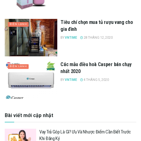
Tiêu chí chọn mua tủ rượu vang cho
ĐIỆN LẠNH
gia đình
BY
VNTIME
28 THÁNG 12, 2020
Các mẫu điều hoà Casper bán chạy
ĐIỆN LẠNH
nhất 2020
BY
VNTIME
4 THÁNG 5, 2020
Bài viết mới cập nhật
Vay Trả Góp Là Gì? Ưu Và Nhược Điểm Cần Biết Trước
Khi Đăng Ký