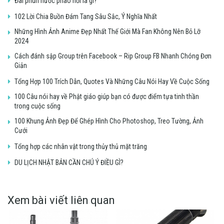
Đài phun nước phao nổi là gì?
102 Lời Chia Buồn Đám Tang Sâu Sắc, Ý Nghĩa Nhất
Những Hình Ảnh Anime Đẹp Nhất Thế Giới Mà Fan Không Nên Bỏ Lỡ
2024
Cách đánh sập Group trên Facebook – Rip Group FB Nhanh Chóng Đơn
Giản
Tổng Hợp 100 Trích Dẫn, Quotes Và Những Câu Nói Hay Về Cuộc Sống
100 Câu nói hay về Phật giáo giúp bạn có được điểm tựa tinh thần
trong cuộc sống
100 Khung Ảnh Đẹp Để Ghép Hình Cho Photoshop, Treo Tường, Ảnh
Cưới
Tổng hợp các nhân vật trong thủy thủ mặt trăng
DU LỊCH NHẬT BẢN CẦN CHÚ Ý ĐIỀU GÌ?
Xem bài viết liên quan