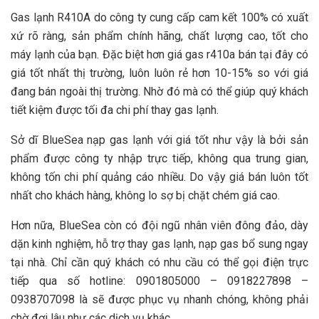
Gas lạnh R410A do công ty cung cấp cam kết 100% có xuất
xứ rõ ràng, sản phẩm chính hãng, chất lượng cao, tốt cho
máy lạnh của bạn. Đặc biệt hơn giá gas r410a bán tại đây có
giá tốt nhất thị trường, luôn luôn rẻ hơn 10-15% so với giá
đang bán ngoài thị trường. Nhờ đó mà có thể giúp quý khách
tiết kiệm được tối đa chi phí thay gas lạnh.
Sở dĩ BlueSea nạp gas lạnh với giá tốt như vậy là bởi sản
phẩm được công ty nhập trực tiếp, không qua trung gian,
không tốn chi phí quảng cáo nhiều. Do vậy giá bán luôn tốt
nhất cho khách hàng, không lo sợ bị chặt chém giá cao.
Hơn nữa, BlueSea còn có đội ngũ nhân viên đông đảo, dày
dặn kinh nghiệm, hỗ trợ thay gas lạnh, nạp gas bổ sung ngay
tại nhà. Chỉ cần quý khách có nhu cầu có thể gọi điện trực
tiếp qua số hotline: 0901805000 – 0918227898 –
0938707098 là sẽ được phục vụ nhanh chóng, không phải
chờ đợi lâu như các dịch vụ khác.