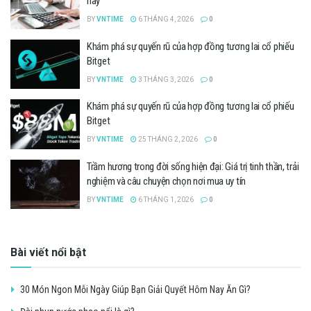
này
BY
VNTIME
6 THÁNG 4, 2026
0
Khám phá sự quyến rũ của hợp đồng tương lai cổ phiếu
Bitget
BY
VNTIME
3 THÁNG 3, 2026
0
Khám phá sự quyến rũ của hợp đồng tương lai cổ phiếu
Bitget
BY
VNTIME
25 THÁNG 2, 2026
0
Trầm hương trong đời sống hiện đại: Giá trị tinh thần, trải
nghiệm và câu chuyện chọn nơi mua uy tín
BY
VNTIME
6 THÁNG 1, 2026
0
Bài viết nổi bật
30 Món Ngon Mỗi Ngày Giúp Bạn Giải Quyết Hôm Nay Ăn Gì?