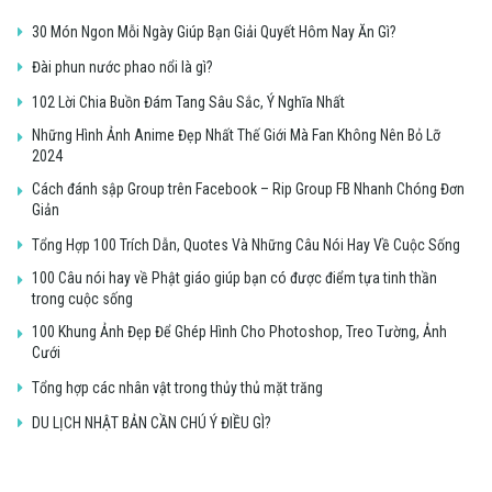
30 Món Ngon Mỗi Ngày Giúp Bạn Giải Quyết Hôm Nay Ăn Gì?
Đài phun nước phao nổi là gì?
102 Lời Chia Buồn Đám Tang Sâu Sắc, Ý Nghĩa Nhất
Những Hình Ảnh Anime Đẹp Nhất Thế Giới Mà Fan Không Nên Bỏ Lỡ
2024
Cách đánh sập Group trên Facebook – Rip Group FB Nhanh Chóng Đơn
Giản
Tổng Hợp 100 Trích Dẫn, Quotes Và Những Câu Nói Hay Về Cuộc Sống
100 Câu nói hay về Phật giáo giúp bạn có được điểm tựa tinh thần
trong cuộc sống
100 Khung Ảnh Đẹp Để Ghép Hình Cho Photoshop, Treo Tường, Ảnh
Cưới
Tổng hợp các nhân vật trong thủy thủ mặt trăng
DU LỊCH NHẬT BẢN CẦN CHÚ Ý ĐIỀU GÌ?