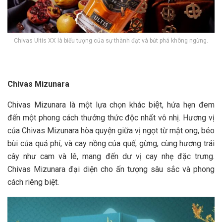
Chivas Ultis XX là biểu tượng của sự thành đạt và bứt phá không ngừng.
Chivas Mizunara
Chivas Mizunara là một lựa chọn khác biệt, hứa hẹn đem
đến một phong cách thưởng thức độc nhất vô nhị. Hương vị
của Chivas Mizunara hòa quyện giữa vị ngọt từ mật ong, béo
bùi của quả phỉ, và cay nồng của quế, gừng, cùng hương trái
cây như cam và lê, mang đến dư vị cay nhẹ đặc trưng.
Chivas Mizunara đại diện cho ấn tượng sâu sắc và phong
cách riêng biệt.