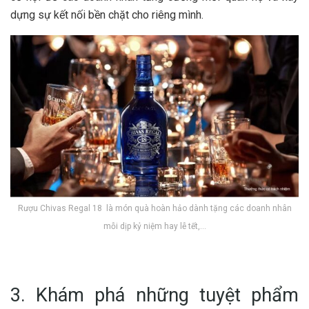
dựng sự kết nối bền chặt cho riêng mình.
Rượu Chivas Regal 18 là món quà hoàn hảo dành tặng các doanh nhân
mỗi dịp kỷ niệm hay lễ tết,…
3. Khám phá những tuyệt phẩm