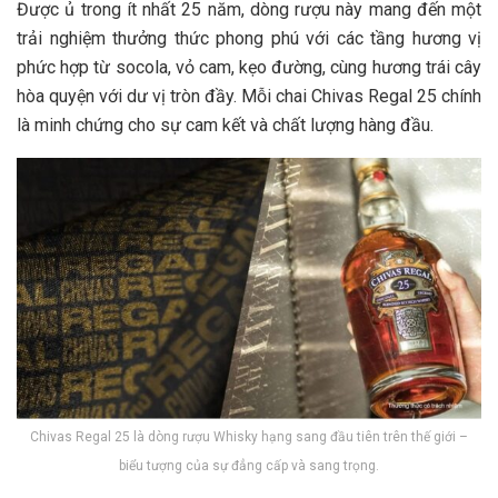
Được ủ trong ít nhất 25 năm, dòng rượu này mang đến một
trải nghiệm thưởng thức phong phú với các tầng hương vị
phức hợp từ socola, vỏ cam, kẹo đường, cùng hương trái cây
hòa quyện với dư vị tròn đầy. Mỗi chai Chivas Regal 25 chính
là minh chứng cho sự cam kết và chất lượng hàng đầu.
Chivas Regal 25 là dòng rượu Whisky hạng sang đầu tiên trên thế giới –
biểu tượng của sự đẳng cấp và sang trọng.