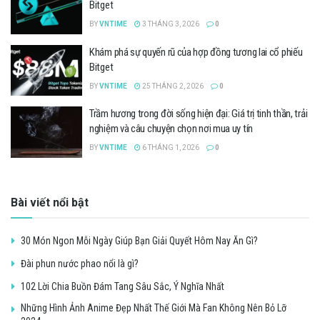
Bitget
BY
VNTIME
3 THÁNG 3, 2026
0
Khám phá sự quyến rũ của hợp đồng tương lai cổ phiếu
Bitget
BY
VNTIME
25 THÁNG 2, 2026
0
Trầm hương trong đời sống hiện đại: Giá trị tinh thần, trải
nghiệm và câu chuyện chọn nơi mua uy tín
BY
VNTIME
6 THÁNG 1, 2026
0
Bài viết nổi bật
30 Món Ngon Mỗi Ngày Giúp Bạn Giải Quyết Hôm Nay Ăn Gì?
Đài phun nước phao nổi là gì?
102 Lời Chia Buồn Đám Tang Sâu Sắc, Ý Nghĩa Nhất
Những Hình Ảnh Anime Đẹp Nhất Thế Giới Mà Fan Không Nên Bỏ Lỡ