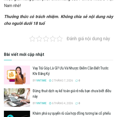
Nam nhé!
Thưởng thức có trách nhiệm. Không chia sẻ nội dung này
cho người dưới 18 tuổ
Đánh giá nội dung này
Bài viết mới cập nhật
Vay Trả Góp Là Gì? Ưu Và Nhược Điểm Cần Biết Trước
Khi Đăng Ký
BY
VNTIME
2 THÁNG 7, 2026
0
Đừng thuê dịch vụ kế toán giá rẻ nếu bạn chưa biết điều
này
BY
VNTIME
6 THÁNG 4, 2026
0
Khám phá sự quyến rũ của hợp đồng tương lai cổ phiếu