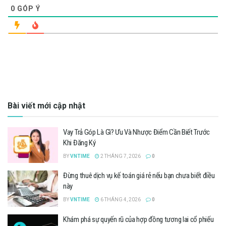
0
GÓP Ý
Bài viết mới cập nhật
Vay Trả Góp Là Gì? Ưu Và Nhược Điểm Cần Biết Trước
Khi Đăng Ký
BY
VNTIME
2 THÁNG 7, 2026
0
Đừng thuê dịch vụ kế toán giá rẻ nếu bạn chưa biết điều
này
BY
VNTIME
6 THÁNG 4, 2026
0
Khám phá sự quyến rũ của hợp đồng tương lai cổ phiếu