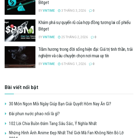
Bitget
BY
VNTIME
3 THÁNG 3, 2026
0
Khám phá sự quyến rũ của hợp đồng tương lai cổ phiếu
Bitget
BY
VNTIME
25 THÁNG 2, 2026
0
Trầm hương trong đời sống hiện đại: Giá trị tinh thần, trải
nghiệm và câu chuyện chọn nơi mua uy tín
BY
VNTIME
6 THÁNG 1, 2026
0
Bài viết nổi bật
30 Món Ngon Mỗi Ngày Giúp Bạn Giải Quyết Hôm Nay Ăn Gì?
Đài phun nước phao nổi là gì?
102 Lời Chia Buồn Đám Tang Sâu Sắc, Ý Nghĩa Nhất
Những Hình Ảnh Anime Đẹp Nhất Thế Giới Mà Fan Không Nên Bỏ Lỡ