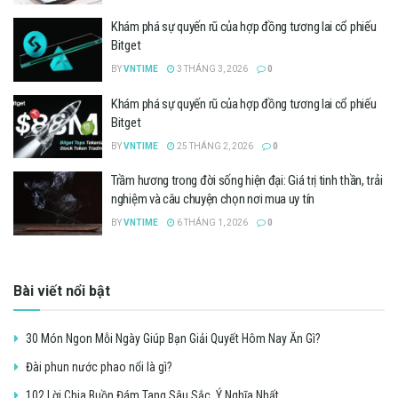
Khám phá sự quyến rũ của hợp đồng tương lai cổ phiếu
Bitget
BY
VNTIME
3 THÁNG 3, 2026
0
Khám phá sự quyến rũ của hợp đồng tương lai cổ phiếu
Bitget
BY
VNTIME
25 THÁNG 2, 2026
0
Trầm hương trong đời sống hiện đại: Giá trị tinh thần, trải
nghiệm và câu chuyện chọn nơi mua uy tín
BY
VNTIME
6 THÁNG 1, 2026
0
Bài viết nổi bật
30 Món Ngon Mỗi Ngày Giúp Bạn Giải Quyết Hôm Nay Ăn Gì?
Đài phun nước phao nổi là gì?
102 Lời Chia Buồn Đám Tang Sâu Sắc, Ý Nghĩa Nhất