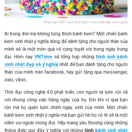
Tổng hợp 100+ hình ảnh bánh sinh nhật đẹp và ý nghĩa
Ai trong đời mà không từng thích bánh kem? Một chiếc bánh
kem sinh nhật ý nghĩa dùng để dành tặng cho người thân của
mình sẽ là một món quà vô cùng tuyệt vời trong ngày trọng
đại. Hôm nay
VNTime
sẽ tổng hợp những
hình ảnh bánh
sinh nhật đẹp và ý nghĩa
nhất để bạn dành tặng cho người
thân của mình trên facebook, hay gửi tặng qua messenger,
zalo, viber,…
Thời đại công nghệ 4.0 phát triển, con người ta luôn vội vã
với nhưng công việc hằng ngày của họ. Đôi khi vì quá bận
rộn mà họ quên luôn chính ngày sinh của mình. Một chiếc
bánh kem sinh nhật ý nghĩa mà bạn gửi tới họ có lẽ sẽ là một
niềm vui ngoài mong đợi. Hãy mang yêu thương cùng những
thông điệp quý đầy ý nghĩa với những
hình
bánh sinh nhật