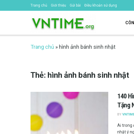
Trang chủ
Giới thiệu
Gửi bài
Điều khoản sử dụng
CÔN
Trang chủ
»
hình ảnh bánh sinh nhật
Thẻ:
hình ảnh bánh sinh nhật
140 Hì
Tặng 
BY
VNTIM
Ai trong
nhật ý ng