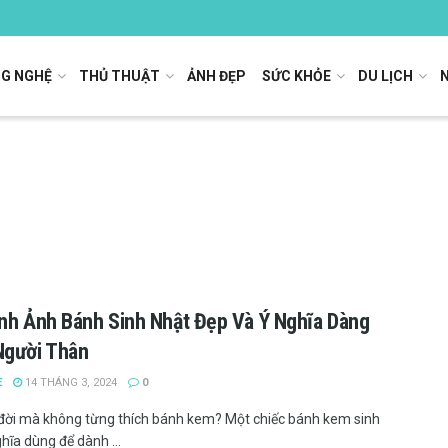
G NGHỆ
THỦ THUẬT
ẢNH ĐẸP
SỨC KHỎE
DU LỊCH
nh Ảnh Bánh Sinh Nhật Đẹp Và Ý Nghĩa Dàng
Người Thân
E
14 THÁNG 3, 2024
0
 đời mà không từng thích bánh kem? Một chiếc bánh kem sinh
hĩa dùng để dành ...