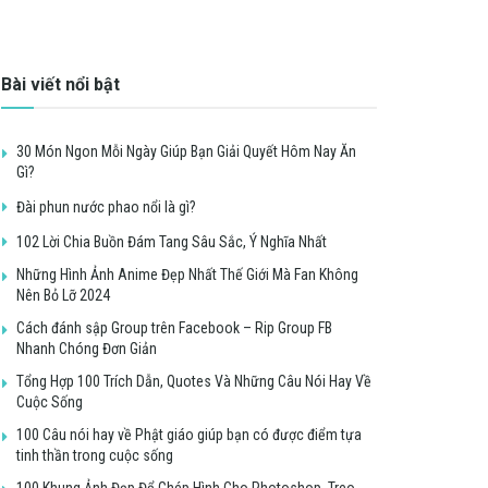
Bài viết nổi bật
30 Món Ngon Mỗi Ngày Giúp Bạn Giải Quyết Hôm Nay Ăn
Gì?
Đài phun nước phao nổi là gì?
102 Lời Chia Buồn Đám Tang Sâu Sắc, Ý Nghĩa Nhất
Những Hình Ảnh Anime Đẹp Nhất Thế Giới Mà Fan Không
Nên Bỏ Lỡ 2024
Cách đánh sập Group trên Facebook – Rip Group FB
Nhanh Chóng Đơn Giản
Tổng Hợp 100 Trích Dẫn, Quotes Và Những Câu Nói Hay Về
Cuộc Sống
100 Câu nói hay về Phật giáo giúp bạn có được điểm tựa
tinh thần trong cuộc sống
100 Khung Ảnh Đẹp Để Ghép Hình Cho Photoshop, Treo