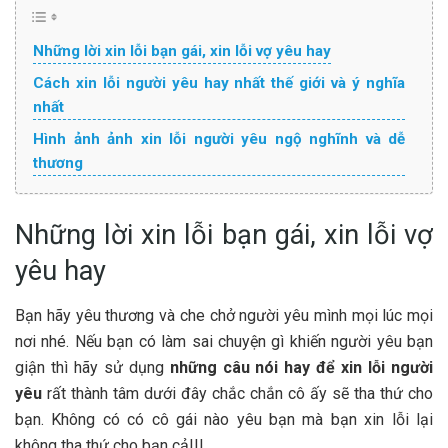
Những lời xin lỗi bạn gái, xin lỗi vợ yêu hay
Cách xin lỗi người yêu hay nhất thế giới và ý nghĩa
nhất
Hình ảnh ảnh xin lỗi người yêu ngộ nghĩnh và dễ
thương
Những lời xin lỗi bạn gái, xin lỗi vợ
yêu hay
Bạn hãy yêu thương và che chở người yêu mình mọi lúc mọi
nơi nhé. Nếu bạn có làm sai chuyện gì khiến người yêu bạn
giận thì hãy sử dụng
những câu nói hay để xin lỗi người
yêu
rất thành tâm dưới đây chắc chắn cô ấy sẽ tha thứ cho
bạn. Không có có cô gái nào yêu bạn mà bạn xin lỗi lại
không tha thứ cho bạn cả!!!