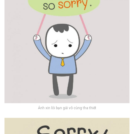
Ảnh xin lỗi bạn gái vô cùng tha thiết