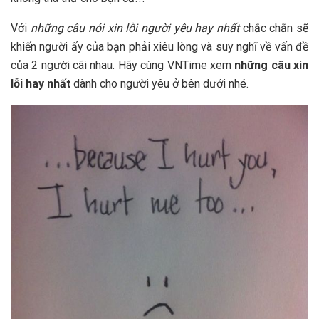
Với
những câu nói xin lỗi người yêu hay nhất
chắc chắn sẽ
khiến người ấy của bạn phải xiêu lòng và suy nghĩ về vấn đề
của 2 người cãi nhau. Hãy cùng VNTime xem
những câu xin
lỗi hay nhất
dành cho người yêu ở bên dưới nhé.