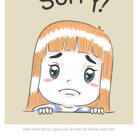
Hình cách xin lỗi người yêu là nam với khuôn mặt cute