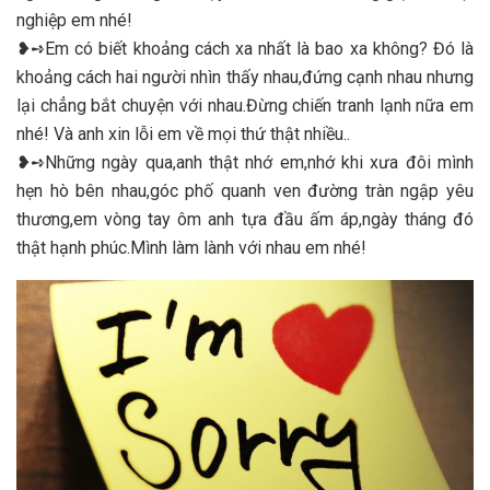
nghiệp em nhé!
❥➺Em có biết khoảng cách xa nhất là bao xa không? Đó là
khoảng cách hai người nhìn thấy nhau,đứng cạnh nhau nhưng
lại chẳng bắt chuyện với nhau.Đừng chiến tranh lạnh nữa em
nhé! Và anh xin lỗi em về mọi thứ thật nhiều..
❥➺Những ngày qua,anh thật nhớ em,nhớ khi xưa đôi mình
hẹn hò bên nhau,góc phố quanh ven đường tràn ngập yêu
thương,em vòng tay ôm anh tựa đầu ấm áp,ngày tháng đó
thật hạnh phúc.Mình làm lành với nhau em nhé!