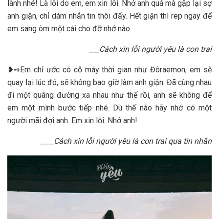
lành nhé! Là lỗi do em, em xin lỗi. Nhớ anh quá mà gặp lại sợ
anh giận, chỉ dám nhắn tin thôi đấy. Hết giận thì rep ngay để
em sang ôm một cái cho đỡ nhớ nào.
___Cách xin lỗi người yêu là con trai
❥➺Em chỉ ước có cỗ máy thời gian như Đôraemon, em sẽ
quay lại lúc đó, sẽ không bao giờ làm anh giận. Đã cùng nhau
đi một quãng đường xa nhau như thế rồi, anh sẽ không để
em một mình bước tiếp nhé. Dù thế nào hãy nhớ có một
người mãi đợi anh. Em xin lỗi. Nhớ anh!
____Cách xin lỗi người yêu là con trai qua tin nhắn