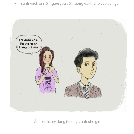
Hình ảnh cách xin lỗi người yêu dễ thương dành cho các bạn gái
Ảnh xin lỗi ny đáng thương dành cho girl