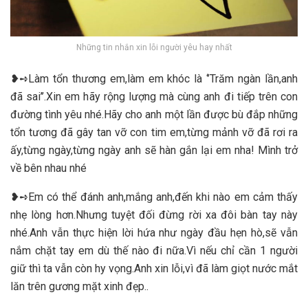
Những tin nhắn xin lỗi người yêu hay nhất
❥➺Làm tổn thương em,làm em khóc là ‘’Trăm ngàn lần,anh
đã sai’’.Xin em hãy rộng lượng mà cùng anh đi tiếp trên con
đường tình yêu nhé.Hãy cho anh một lần được bù đắp những
tổn tương đã gây tan vỡ con tim em,từng mảnh vỡ đã rơi ra
ấy,từng ngày,từng ngày anh sẽ hàn gắn lại em nha! Mình trở
về bên nhau nhé
❥➺Em có thể đánh anh,mắng anh,đến khi nào em cảm thấy
nhẹ lòng hơn.Nhưng tuyệt đối đừng rời xa đôi bàn tay này
nhé.Anh vẫn thực hiện lời hứa như ngày đầu hẹn hò,sẽ vẫn
nắm chặt tay em dù thế nào đi nữa.Vì nếu chỉ cần 1 người
giữ thì ta vẫn còn hy vọng.Anh xin lỗi,vì đã làm giọt nước mắt
lăn trên gương mặt xinh đẹp..