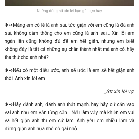
Những dòng stt xin lỗi bạn gái cực hay
❥➺Mắng em có lẽ là anh sai, tức giận với em cũng là đã anh
sai, không cảm thông cho em cũng là anh sai… Xin lỗi em
ngàn lần cũng không đủ để em hết giận, nhưng em biết
không đây là tất cả những sự chân thành nhất mà anh có, hãy
tha thứ cho anh nhé?
❥➺Nếu có một điều ước, anh sẽ ước là em sẽ hết giận anh
thôi. Anh xin lỗi em
_
Stt xin lỗi vợ.
❥➺Hãy đánh anh, đánh anh thật mạnh, hay hãy cứ cắn vào
vai anh như em vẫn từng cắn… Nếu làm vậy mà khiến em vui
và hết giận anh thì em cứ làm. Anh yêu em nhiều lắm và
đừng giận anh nữa nhé cô gái nhỏ.