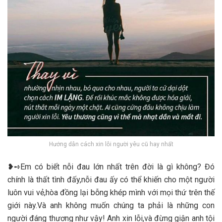
Hướng dẫn cách xin lỗi người yêu cũ hay nhất
❥➺Em có biết nỗi đau lớn nhất trên đời là gì không? Đó
chính là thất tình đấy,nỗi đau ấy có thể khiến cho một người
luôn vui vẻ,hòa đồng lại bỗng khép mình với mọi thứ trên thế
giới này.Và anh không muốn chúng ta phải là những con
người đáng thương như vậy! Anh xin lỗi,và đừng giận anh tội