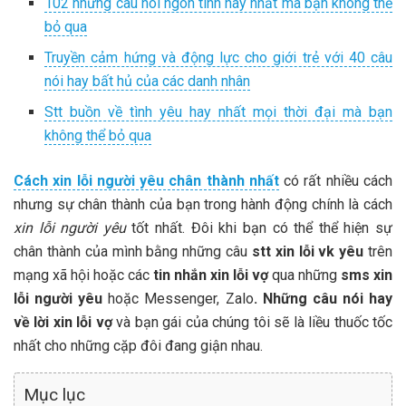
102 những câu nói ngôn tình hay nhất mà bạn không thể
bỏ qua
Truyền cảm hứng và động lực cho giới trẻ với 40 câu
nói hay bất hủ của các danh nhân
Stt buồn về tình yêu hay nhất mọi thời đại mà bạn
không thể bỏ qua
Cách xin lỗi người yêu chân thành nhất
có rất nhiều cách
nhưng sự chân thành của bạn trong hành động chính là cách
xin lỗi người yêu
tốt nhất. Đôi khi bạn có thể thể hiện sự
chân thành của mình bằng những câu
stt xin lỗi vk yêu
trên
mạng xã hội hoặc các
tin nhắn xin lỗi vợ
qua những
sms xin
lỗi người yêu
hoặc Messenger, Zalo
.
Những câu nói hay
về lời xin lỗi vợ
và bạn gái của chúng tôi sẽ là liều thuốc tốc
nhất cho những cặp đôi đang giận nhau.
Mục lục