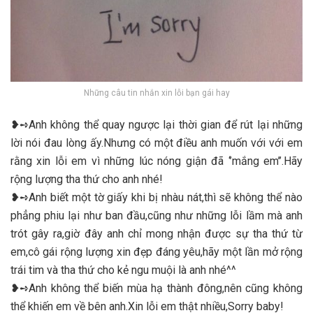
Những câu tin nhắn xin lỗi bạn gái hay
❥➺Anh không thể quay ngược lại thời gian để rút lại những
lời nói đau lòng ấy.Nhưng có một điều anh muốn với với em
rằng xin lỗi em vì những lúc nóng giận đã ‘’mắng em’’.Hãy
rộng lượng tha thứ cho anh nhé!
❥➺Anh biết một tờ giấy khi bị nhàu nát,thì sẽ không thể nào
phẳng phiu lại như ban đầu,cũng như những lỗi lầm mà anh
trót gây ra,giờ đây anh chỉ mong nhận được sự tha thứ từ
em,cô gái rộng lượng xin đẹp đáng yêu,hãy một lần mở rộng
trái tim và tha thứ cho kẻ ngu muội là anh nhé^^
❥➺Anh không thể biến mùa hạ thành đông,nên cũng không
thể khiến em về bên anh.Xin lỗi em thật nhiều,Sorry baby!