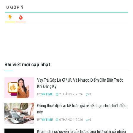
0
GÓP Ý
Bài viết mới cập nhật
Vay Trả Góp Là Gì? Ưu Và Nhược Điểm Cần Biết Trước
Khi Đăng Ký
BY
VNTIME
2 THÁNG 7, 2026
0
Đừng thuê dịch vụ kế toán giá rẻ nếu bạn chưa biết điều
này
BY
VNTIME
6 THÁNG 4, 2026
0
Khám phá sự quyến rũ của hợp đồng tương lai cổ phiếu