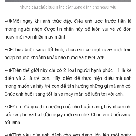
Những câu chúc buổi sáng dễ thương dành cho người yêu
➻❥Mỗi ngày khi anh thức dậy, điều anh ước trước tiên là
mong người nhận được tin nhắn này sẽ luôn vui vẻ và đón
ngày mới với nhiều may mắn!
➻❥Chúc buổi sáng tốt lành, chúc em có một ngày mới tràn
ngập những khoảnh khắc hào hứng và tuyệt vời!
➻❥Trên thế giới này chỉ có 2 loại người hạnh phúc… 1 là kẻ
điên và 2 là trẻ con. Hãy điên để thực hiện điều mà anh
mong muốn và hãy trẻ con để tận hưởng những gì mà anh có.
Chúc anh buổi sáng tốt là và may mắn sẽ luôn tới với anh.
➻❥Đêm đã qua đi, nhường chỗ cho buổi sáng, hãy nhâm nhi
cốc cà phê và bắt đầu ngày mới em nhé. Chúc em buổi sáng
tốt lành
➻❥Tình yêu của anh dành cho em đang lớn lên mỗi ngày.