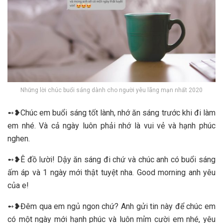
Những lời chúc buổi sáng dành cho người yêu lãng mạn nhất 2020
➻❥Chúc em buổi sáng tốt lành, nhớ ăn sáng trước khi đi làm
em nhé. Và cả ngày luôn phải nhớ là vui vẻ và hạnh phúc
nghen.
➻❥Ê đồ lười! Dậy ăn sáng đi chứ và chúc anh có buổi sáng
ấm áp và 1 ngày mới thật tuyệt nha. Good morning anh yêu
của e!
➻❥Đêm qua em ngủ ngon chứ? Anh gửi tin này để chúc em
có một ngày mới hạnh phúc và luôn mỉm cười em nhé, yêu