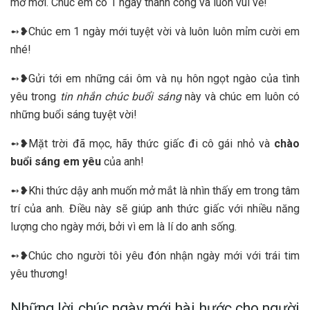
mơ mới. Chúc em có 1 ngày thành công và luôn vui vẻ!
➻❥Chúc em 1 ngày mới tuyệt vời và luôn luôn mỉm cười em
nhé!
➻❥Gửi tới em những cái ôm và nụ hôn ngọt ngào của tình
yêu trong
tin nhắn chúc buổi sáng
này và chúc em luôn có
những buổi sáng tuyệt vời!
➻❥Mặt trời đã mọc, hãy thức giấc đi cô gái nhỏ và
chào
buổi sáng em yêu
của anh!
➻❥Khi thức dậy anh muốn mở mắt là nhìn thấy em trong tâm
trí của anh. Điều này sẽ giúp anh thức giấc với nhiều năng
lượng cho ngày mới, bởi vì em là lí do anh sống.
➻❥Chúc cho người tôi yêu đón nhận ngày mới với trái tim
yêu thương!
Những lời chúc ngày mới hài hước cho người