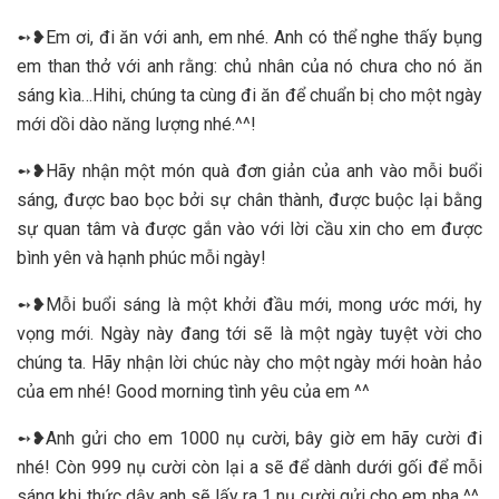
➻❥Em ơi, đi ăn với anh, em nhé. Anh có thể nghe thấy bụng
em than thở với anh rằng: chủ nhân của nó chưa cho nó ăn
sáng kìa…Hihi, chúng ta cùng đi ăn để chuẩn bị cho một ngày
mới dồi dào năng lượng nhé.^^!
➻❥Hãy nhận một món quà đơn giản của anh vào mỗi buổi
sáng, được bao bọc bởi sự chân thành, được buộc lại bằng
sự quan tâm và được gắn vào với lời cầu xin cho em được
bình yên và hạnh phúc mỗi ngày!
➻❥Mỗi buổi sáng là một khởi đầu mới, mong ước mới, hy
vọng mới. Ngày này đang tới sẽ là một ngày tuyệt vời cho
chúng ta. Hãy nhận lời chúc này cho một ngày mới hoàn hảo
của em nhé! Good morning tình yêu của em ^^
➻❥Anh gửi cho em 1000 nụ cười, bây giờ em hãy cười đi
nhé! Còn 999 nụ cười còn lại a sẽ để dành dưới gối để mỗi
sáng khi thức dậy anh sẽ lấy ra 1 nụ cười gửi cho em nha ^^.