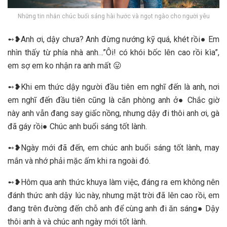
Những tin nhắn chúc buổi sáng hài hước và ngọt ngào cho người yêu
➻❥Anh ơi, dậy chưa? Anh đừng nướng kỹ quá, khét rồi● Em
nhìn thấy từ phía nhà anh…”Ôi! có khói bốc lên cao rồi kìa”,
em sợ em ko nhận ra anh mất 😛
➻❥Khi em thức dậy người đầu tiên em nghĩ đến là anh, nơi
em nghĩ đến đầu tiên cũng là căn phòng anh ở● Chắc giờ
này anh vẫn đang say giấc nồng, nhưng dậy đi thôi anh ơi, gà
đã gáy rồi● Chúc anh buổi sáng tốt lành.
➻❥Ngày mới đã đến, em chúc anh buổi sáng tốt lành, may
mắn và nhớ phải mặc ấm khi ra ngoài đó.
➻❥Hôm qua anh thức khuya làm việc, đáng ra em không nên
đánh thức anh dậy lúc này, nhưng mặt trời đã lên cao rồi, em
đang trên đường đến chỗ anh để cùng anh đi ăn sáng● Dậy
thôi anh à và chúc anh ngày mới tốt lành.