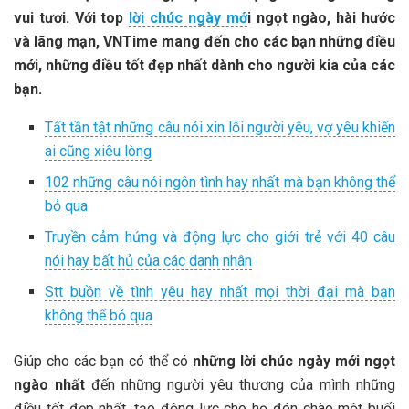
vui tươi. Với top
lời chúc ngày mớ
i ngọt ngào, hài hước
và lãng mạn, VNTime mang đến cho các bạn những điều
mới, những điều tốt đẹp nhất dành cho người kia của các
bạn.
Tất tần tật những câu nói xin lỗi người yêu, vợ yêu khiến
ai cũng xiêu lòng
102 những câu nói ngôn tình hay nhất mà bạn không thể
bỏ qua
Truyền cảm hứng và động lực cho giới trẻ với 40 câu
nói hay bất hủ của các danh nhân
Stt buồn về tình yêu hay nhất mọi thời đại mà bạn
không thể bỏ qua
Giúp cho các bạn có thể có
những lời chúc ngày mới ngọt
ngào nhất
đến những người yêu thương của mình những
điều tốt đẹp nhất, tạo động lực cho họ đón chào một buối