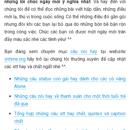
những lời chúc ngày mới ý nghĩa nhất
. Và hãy đến với
chúng tôi để có thể đọc những bài viết hấp dẫn, những điều
mới lạ, thú vị trong cuộc sống. Có thể những điều đó gần gũi
nhưng đôi khi các bạn lại bỏ qua do những bộn bề bận rộn
trong công việc. Chúc các bạn có được một ngày mới tràn
đầy màu sắc nhé các tềnh yêu! ^^
Bạn đang xem chuyên mục
câu nói hay
tại website
vntime.org
hãy trở lại chúng tôi thường xuyên để cập nhật
các stt hay và chất ngất nhé ^^.
Những câu status con gái hay dành cho các cô nàng
Alone
Những câu nói hay về thanh xuân cho một thời tuổi trẻ
đã qua
Tổng hợp những câu stt hay chất, quotes và caption
chất