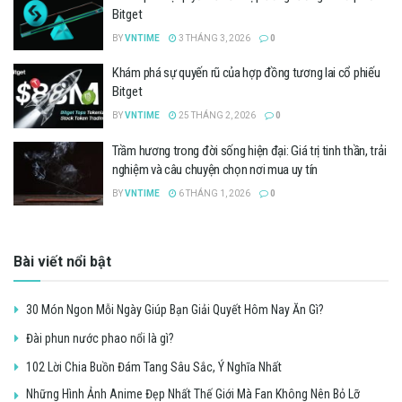
Bitget
BY
VNTIME
3 THÁNG 3, 2026
0
Khám phá sự quyến rũ của hợp đồng tương lai cổ phiếu
Bitget
BY
VNTIME
25 THÁNG 2, 2026
0
Trầm hương trong đời sống hiện đại: Giá trị tinh thần, trải
nghiệm và câu chuyện chọn nơi mua uy tín
BY
VNTIME
6 THÁNG 1, 2026
0
Bài viết nổi bật
30 Món Ngon Mỗi Ngày Giúp Bạn Giải Quyết Hôm Nay Ăn Gì?
Đài phun nước phao nổi là gì?
102 Lời Chia Buồn Đám Tang Sâu Sắc, Ý Nghĩa Nhất
Những Hình Ảnh Anime Đẹp Nhất Thế Giới Mà Fan Không Nên Bỏ Lỡ