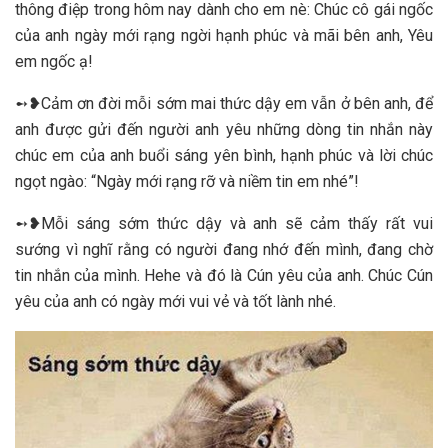
thông điệp trong hôm nay dành cho em nè: Chúc cô gái ngốc
của anh ngày mới rạng ngời hạnh phúc và mãi bên anh, Yêu
em ngốc ạ!
➻❥Cảm ơn đời mỗi sớm mai thức dậy em vẫn ở bên anh, để
anh được gửi đến người anh yêu những dòng tin nhắn này
chúc em của anh buổi sáng yên bình, hạnh phúc và lời chúc
ngọt ngào: “Ngày mới rạng rỡ và niềm tin em nhé”!
➻❥Mỗi sáng sớm thức dậy và anh sẽ cảm thấy rất vui
sướng vì nghĩ rằng có người đang nhớ đến mình, đang chờ
tin nhắn của mình. Hehe và đó là Cún yêu của anh. Chúc Cún
yêu của anh có ngày mới vui vẻ và tốt lành nhé.