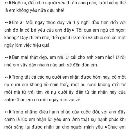
➻❥Ngốc à, đến chở người yêu đi ăn sáng nào, lười biếng thế
là em không yêu nữa đâu nhé!
➻❥Em à! Mỗi ngày thức dậy và 1 ý nghĩ đầu tiên đến với
anh đó là cô bé yêu của anh đấy● Tối qua em ngủ có ngon
không? Dậy đi em nhé, đến giờ đi làm rồi và chúc em có một
ngày làm việc hiệu quả.
➻❥Ban mai thật đẹp, em nhỉ. Ừ cái cho anh xem nào! Ừ rồi
nhé em vậy dậy nhanh nào anh sẽ đến đón em.
➻❥Trong tất cả các nụ cười em nhận được hôm nay, có một
nụ cười em không hề nhìn thấy, một nụ cười không đến từ
môi mà từ trái tim và nụ cười ấy đến từ tin nhắn này của
anh● Chúc em có một ngày mới vui vẻ.
➻❥Trong những điều hạnh phúc của cuộc đời, với anh đấy
chính là lúc em nhận lời yêu anh. Anh thật sự hạnh phúc khi
mỗi sáng lại được nhắn tin cho người mình yêu ●Chúc em