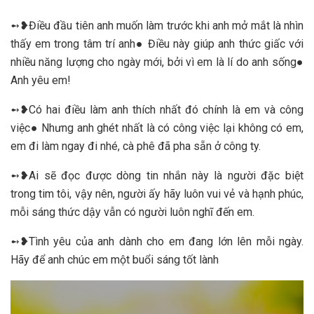
➻❥Điều đầu tiên anh muốn làm trước khi anh mở mắt là nhìn
thấy em trong tâm trí anh● Điều này giúp anh thức giấc với
nhiều năng lượng cho ngày mới, bởi vì em là lí do anh sống●
Anh yêu em!
➻❥Có hai điều làm anh thích nhất đó chính là em và công
việc● Nhưng anh ghét nhất là có công việc lại không có em,
em đi làm ngay đi nhé, cà phê đã pha sẵn ở công ty.
➻❥Ai sẽ đọc được dòng tin nhắn này là người đặc biệt
trong tim tôi, vậy nên, người ấy hãy luôn vui vẻ và hạnh phúc,
mỗi sáng thức dậy vẫn có người luôn nghĩ đến em.
➻❥Tình yêu của anh dành cho em đang lớn lên mỗi ngày.
Hãy để anh chúc em một buổi sáng tốt lành