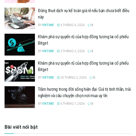
Đừng thuê dịch vụ kế toán giá rẻ nếu bạn chưa biết điều
này
BY
VNTIME
6 THÁNG 4, 2026
0
Khám phá sự quyến rũ của hợp đồng tương lai cổ phiếu
Bitget
BY
VNTIME
3 THÁNG 3, 2026
0
Khám phá sự quyến rũ của hợp đồng tương lai cổ phiếu
Bitget
BY
VNTIME
25 THÁNG 2, 2026
0
Trầm hương trong đời sống hiện đại: Giá trị tinh thần, trải
nghiệm và câu chuyện chọn nơi mua uy tín
BY
VNTIME
6 THÁNG 1, 2026
0
Bài viết nổi bật