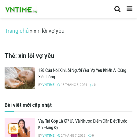
Trang chủ
»
xin lỗi vợ yêu
Thẻ:
xin lỗi vợ yêu
120 Câu Nói Xin Lỗi Người Yêu, Vợ Yêu Khiến Ai Cũng
Xiêu Lòng
BY
VNTIME
13 THÁNG 3, 2024
0
Bài viết mới cập nhật
Vay Trả Góp Là Gì? Ưu Và Nhược Điểm Cần Biết Trước
Khi Đăng Ký
BY
VNTIME
2 THÁNG 7, 2026
0