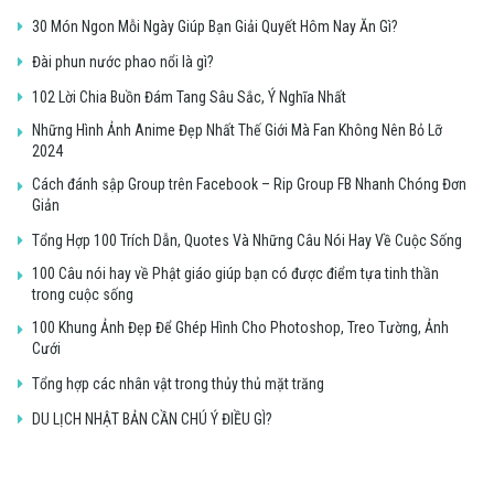
30 Món Ngon Mỗi Ngày Giúp Bạn Giải Quyết Hôm Nay Ăn Gì?
Đài phun nước phao nổi là gì?
102 Lời Chia Buồn Đám Tang Sâu Sắc, Ý Nghĩa Nhất
Những Hình Ảnh Anime Đẹp Nhất Thế Giới Mà Fan Không Nên Bỏ Lỡ
2024
Cách đánh sập Group trên Facebook – Rip Group FB Nhanh Chóng Đơn
Giản
Tổng Hợp 100 Trích Dẫn, Quotes Và Những Câu Nói Hay Về Cuộc Sống
100 Câu nói hay về Phật giáo giúp bạn có được điểm tựa tinh thần
trong cuộc sống
100 Khung Ảnh Đẹp Để Ghép Hình Cho Photoshop, Treo Tường, Ảnh
Cưới
Tổng hợp các nhân vật trong thủy thủ mặt trăng
DU LỊCH NHẬT BẢN CẦN CHÚ Ý ĐIỀU GÌ?