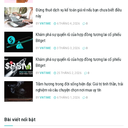
Đừng thuê dịch vụ kế toán giá rẻ nếu bạn chưa biết điều
này
BY
VNTIME
6 THÁNG 4, 2026
0
Khám phá sự quyến rũ của hợp đồng tương lai cổ phiếu
Bitget
BY
VNTIME
3 THÁNG 3, 2026
0
Khám phá sự quyến rũ của hợp đồng tương lai cổ phiếu
Bitget
BY
VNTIME
25 THÁNG 2, 2026
0
Trầm hương trong đời sống hiện đại: Giá trị tinh thần, trải
nghiệm và câu chuyện chọn nơi mua uy tín
BY
VNTIME
6 THÁNG 1, 2026
0
Bài viết nổi bật