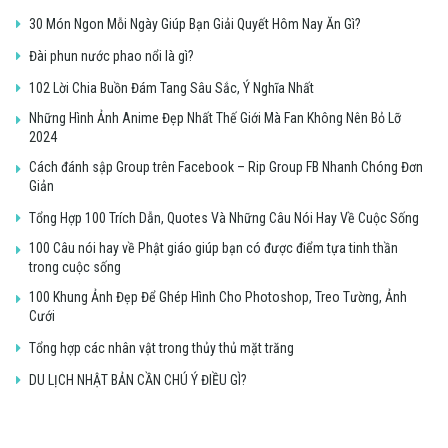
30 Món Ngon Mỗi Ngày Giúp Bạn Giải Quyết Hôm Nay Ăn Gì?
Đài phun nước phao nổi là gì?
102 Lời Chia Buồn Đám Tang Sâu Sắc, Ý Nghĩa Nhất
Những Hình Ảnh Anime Đẹp Nhất Thế Giới Mà Fan Không Nên Bỏ Lỡ
2024
Cách đánh sập Group trên Facebook – Rip Group FB Nhanh Chóng Đơn
Giản
Tổng Hợp 100 Trích Dẫn, Quotes Và Những Câu Nói Hay Về Cuộc Sống
100 Câu nói hay về Phật giáo giúp bạn có được điểm tựa tinh thần
trong cuộc sống
100 Khung Ảnh Đẹp Để Ghép Hình Cho Photoshop, Treo Tường, Ảnh
Cưới
Tổng hợp các nhân vật trong thủy thủ mặt trăng
DU LỊCH NHẬT BẢN CẦN CHÚ Ý ĐIỀU GÌ?