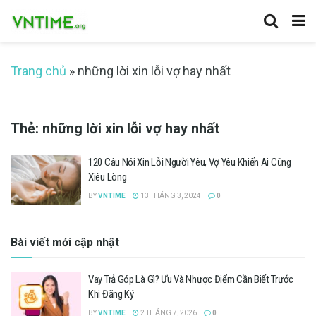
Trang chủ
»
những lời xin lỗi vợ hay nhất
Thẻ:
những lời xin lỗi vợ hay nhất
120 Câu Nói Xin Lỗi Người Yêu, Vợ Yêu Khiến Ai Cũng
Xiêu Lòng
BY
VNTIME
13 THÁNG 3, 2024
0
Bài viết mới cập nhật
Vay Trả Góp Là Gì? Ưu Và Nhược Điểm Cần Biết Trước
Khi Đăng Ký
BY
VNTIME
2 THÁNG 7, 2026
0