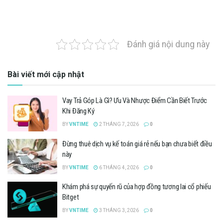
Đánh giá nội dung này
Bài viết mới cập nhật
Vay Trả Góp Là Gì? Ưu Và Nhược Điểm Cần Biết Trước
Khi Đăng Ký
BY
VNTIME
2 THÁNG 7, 2026
0
Đừng thuê dịch vụ kế toán giá rẻ nếu bạn chưa biết điều
này
BY
VNTIME
6 THÁNG 4, 2026
0
Khám phá sự quyến rũ của hợp đồng tương lai cổ phiếu
Bitget
BY
VNTIME
3 THÁNG 3, 2026
0