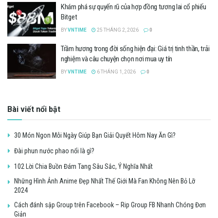
Khám phá sự quyến rũ của hợp đồng tương lai cổ phiếu
Bitget
BY
VNTIME
25 THÁNG 2, 2026
0
Trầm hương trong đời sống hiện đại: Giá trị tinh thần, trải
nghiệm và câu chuyện chọn nơi mua uy tín
BY
VNTIME
6 THÁNG 1, 2026
0
Bài viết nổi bật
30 Món Ngon Mỗi Ngày Giúp Bạn Giải Quyết Hôm Nay Ăn Gì?
Đài phun nước phao nổi là gì?
102 Lời Chia Buồn Đám Tang Sâu Sắc, Ý Nghĩa Nhất
Những Hình Ảnh Anime Đẹp Nhất Thế Giới Mà Fan Không Nên Bỏ Lỡ
2024
Cách đánh sập Group trên Facebook – Rip Group FB Nhanh Chóng Đơn
Giản