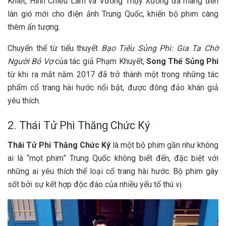
Khiết, Hình Chiêu Lâm và Vương Thụy Xương đã mang đến
làn gió mới cho điện ảnh Trung Quốc, khiến bộ phim càng
thêm ấn tượng.
Chuyển thể từ tiểu thuyết
Bạo Tiếu Sủng Phi: Gia Ta Chờ
Người Bỏ Vợ
của tác giả Phạm Khuyết,
Song Thế Sủng Phi
từ khi ra mắt năm 2017 đã trở thành một trong những tác
phẩm cổ trang hài hước nổi bật, được đông đảo khán giả
yêu thích.
2. Thái Tử Phi Thăng Chức Ký
Thái Tử Phi Thăng Chức Ký
là một bộ phim gần như không
ai là “mọt phim” Trung Quốc không biết đến, đặc biệt với
những ai yêu thích thể loại cổ trang hài hước. Bộ phim gây
sốt bởi sự kết hợp độc đáo của nhiều yếu tố thú vị.