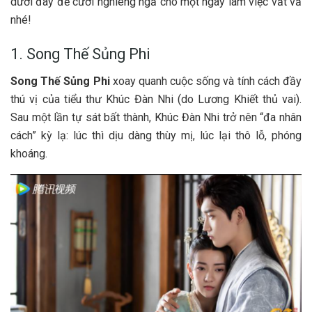
dưới đây để cười nghiêng ngả cho một ngày làm việc vất vả
nhé!
1. Song Thế Sủng Phi
Song Thế Sủng Phi
xoay quanh cuộc sống và tính cách đầy
thú vị của tiểu thư Khúc Đàn Nhi (do Lương Khiết thủ vai).
Sau một lần tự sát bất thành, Khúc Đàn Nhi trở nên “đa nhân
cách” kỳ lạ: lúc thì dịu dàng thùy mị, lúc lại thô lỗ, phóng
khoáng.