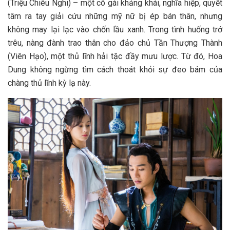
(Triệu Chiêu Nghi) – một cô gái khảng khái, nghĩa hiệp, quyết
tâm ra tay giải cứu những mỹ nữ bị ép bán thân, nhưng
không may lại lạc vào chốn lầu xanh. Trong tình huống trớ
trêu, nàng đành trao thân cho đảo chủ Tần Thượng Thành
(Viên Hạo), một thủ lĩnh hải tặc đầy mưu lược. Từ đó, Hoa
Dung không ngừng tìm cách thoát khỏi sự đeo bám của
chàng thủ lĩnh kỳ lạ này.