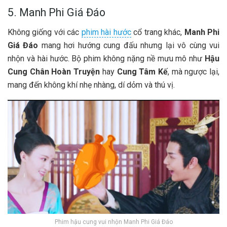
5. Manh Phi Giá Đáo
Không giống với các
phim hài hước
cổ trang khác,
Manh Phi
Giá Đáo
mang hơi hướng cung đấu nhưng lại vô cùng vui
nhộn và hài hước. Bộ phim không nặng nề mưu mô như
Hậu
Cung Chân Hoàn Truyện
hay
Cung Tâm Kế
, mà ngược lại,
mang đến không khí nhẹ nhàng, dí dỏm và thú vị.
Phim hậu cung vui nhộn Manh Phi Giá Đáo