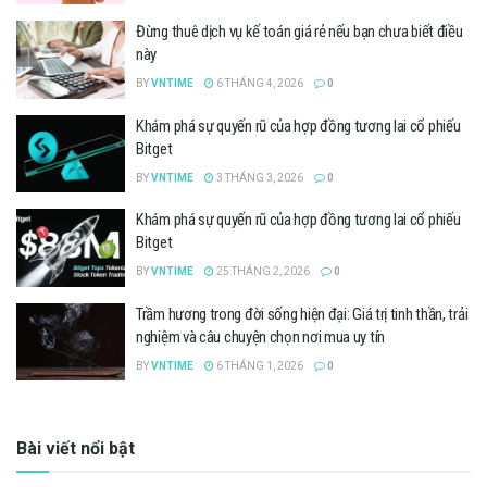
Đừng thuê dịch vụ kế toán giá rẻ nếu bạn chưa biết điều
này
BY
VNTIME
6 THÁNG 4, 2026
0
Khám phá sự quyến rũ của hợp đồng tương lai cổ phiếu
Bitget
BY
VNTIME
3 THÁNG 3, 2026
0
Khám phá sự quyến rũ của hợp đồng tương lai cổ phiếu
Bitget
BY
VNTIME
25 THÁNG 2, 2026
0
Trầm hương trong đời sống hiện đại: Giá trị tinh thần, trải
nghiệm và câu chuyện chọn nơi mua uy tín
BY
VNTIME
6 THÁNG 1, 2026
0
Bài viết nổi bật