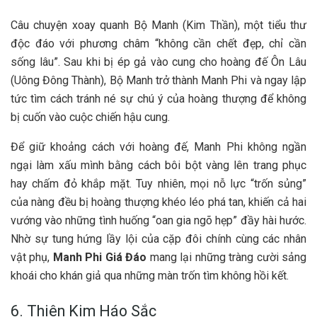
Câu chuyện xoay quanh Bộ Manh (Kim Thần), một tiểu thư
độc đáo với phương châm “không cần chết đẹp, chỉ cần
sống lâu”. Sau khi bị ép gả vào cung cho hoàng đế Ôn Lâu
(Uông Đông Thành), Bộ Manh trở thành Manh Phi và ngay lập
tức tìm cách tránh né sự chú ý của hoàng thượng để không
bị cuốn vào cuộc chiến hậu cung.
Để giữ khoảng cách với hoàng đế, Manh Phi không ngần
ngại làm xấu mình bằng cách bôi bột vàng lên trang phục
hay chấm đỏ khắp mặt. Tuy nhiên, mọi nỗ lực “trốn sủng”
của nàng đều bị hoàng thượng khéo léo phá tan, khiến cả hai
vướng vào những tình huống “oan gia ngõ hẹp” đầy hài hước.
Nhờ sự tung hứng lầy lội của cặp đôi chính cùng các nhân
vật phụ,
Manh Phi Giá Đáo
mang lại những tràng cười sảng
khoái cho khán giả qua những màn trốn tìm không hồi kết.
6. Thiên Kim Háo Sắc