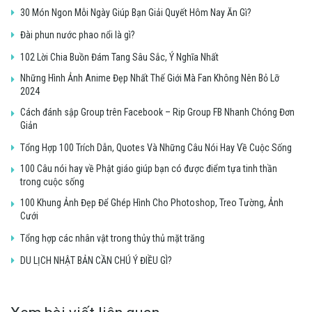
30 Món Ngon Mỗi Ngày Giúp Bạn Giải Quyết Hôm Nay Ăn Gì?
Đài phun nước phao nổi là gì?
102 Lời Chia Buồn Đám Tang Sâu Sắc, Ý Nghĩa Nhất
Những Hình Ảnh Anime Đẹp Nhất Thế Giới Mà Fan Không Nên Bỏ Lỡ
2024
Cách đánh sập Group trên Facebook – Rip Group FB Nhanh Chóng Đơn
Giản
Tổng Hợp 100 Trích Dẫn, Quotes Và Những Câu Nói Hay Về Cuộc Sống
100 Câu nói hay về Phật giáo giúp bạn có được điểm tựa tinh thần
trong cuộc sống
100 Khung Ảnh Đẹp Để Ghép Hình Cho Photoshop, Treo Tường, Ảnh
Cưới
Tổng hợp các nhân vật trong thủy thủ mặt trăng
DU LỊCH NHẬT BẢN CẦN CHÚ Ý ĐIỀU GÌ?