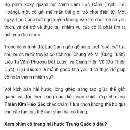
Bộ phim xoay quanh nữ chính Lâm Lạc Cảnh (Trịnh Tưu
Hoằng), một cô gái mê mẩn thế giới trò chơi điện tử. Một
ngày, Lạc Cảnh bất ngờ xuyên không vào trò chơi mà cô yêu
thích, và để trở về thực tại, nhiệm vụ của cô là phải tìm ra
tình yêu đích thực.
Trong hành trình đó, Lạc Cảnh gặp gỡ hàng loạt “soái ca” tựa
như bước ra từ truyện cổ tích như Chung Vô Mị (Cung Tuấn),
Liễu Tu Văn (Phương Dật Luân), và Giang Hiên Vũ (Dư Thiên
Dực). Liệu đâu sẽ là mảnh ghép tình yêu đích thực để giúp
cô hoàn thành nhiệm vụ?
Với kịch bản hài hước, lồng ghép sáng tạo giữa thế giới
game và đời thực cùng dàn diễn viên chính đẹp như mơ,
Thiên Kim Háo Sắc
chắc chắn là lựa chọn không thể bỏ qua
cho các fan của thể loại phim hài cổ trang.
Xem phim cổ trang hài hước Trung Quốc ở đâu?