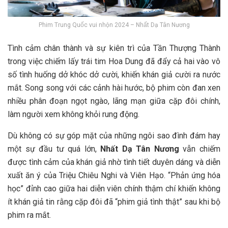
Phim Trung Quốc vui nhộn 2024 – Nhất Dạ Tân Nương
Tình cảm chân thành và sự kiên trì của Tần Thượng Thành
trong việc chiếm lấy trái tim Hoa Dung đã đẩy cả hai vào vô
số tình huống dở khóc dở cười, khiến khán giả cười ra nước
mắt. Song song với các cảnh hài hước, bộ phim còn đan xen
nhiều phân đoạn ngọt ngào, lãng mạn giữa cặp đôi chính,
làm người xem không khỏi rung động.
Dù không có sự góp mặt của những ngôi sao đình đám hay
một sự đầu tư quá lớn,
Nhất Dạ Tân Nương
vẫn chiếm
được tình cảm của khán giả nhờ tình tiết duyên dáng và diễn
xuất ăn ý của Triệu Chiêu Nghi và Viên Hạo. “Phản ứng hóa
học” đỉnh cao giữa hai diễn viên chính thậm chí khiến không
ít khán giả tin rằng cặp đôi đã “phim giả tình thật” sau khi bộ
phim ra mắt.