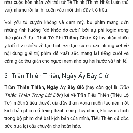
như cuộc hôn nhân với thái tử Tề Thịnh (Thịnh Nhất Luân thủ
vai), nhưng rồi lại bị cuốn vào mối tình đầy trớ trêu.
Với yếu tố xuyên không và đam mỹ, bộ phim mang đến
những tình huống “dở khóc dở cười” bởi sự phi logic trong
thế giới cổ đại.
Thái Tử Phi Thăng Chức Ký
tuy nhận nhiều
ý kiến trái chiều về tạo hình và đạo cụ sơ sài, nhưng xét về
nội dung giải trí, phim đã xuất sắc mang lại tiếng cười và
cảm giác thư giãn cho người xem nhờ sự hài hước và tinh tế.
3. Trần Thiên Thiên, Ngày Ấy Bây Giờ
Trần Thiên Thiên, Ngày Ấy Bây Giờ
(hay còn gọi là
Trần
Thiên Thiên Trong Lời Đồn
) kể về Trần Tiểu Thiên (Triệu Lộ
Tư), một nữ tiểu thuyết gia đầy tham vọng muốn tạo nên một
kịch bản phim cổ trang thành công. Tuy nhiên, khi nam chính
trong bộ phim chê bai kịch bản của mình, Tiểu Thiên đã dốc
sức sửa lại câu chuyện cho hoàn hảo.