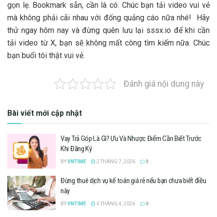
gọn lẹ. Bookmark sẵn, cần là có. Chúc bạn tải video vui vẻ
mà không phải cãi nhau với đống quảng cáo nữa nhé! Hãy
thử ngay hôm nay và đừng quên lưu lại sssx.io để khi cần
tải video từ X, bạn sẽ không mất công tìm kiếm nữa. Chúc
bạn buổi tôi thật vui vẻ.
Đánh giá nội dung này
Bài viết mới cập nhật
Vay Trả Góp Là Gì? Ưu Và Nhược Điểm Cần Biết Trước
Khi Đăng Ký
BY
VNTIME
2 THÁNG 7, 2026
0
Đừng thuê dịch vụ kế toán giá rẻ nếu bạn chưa biết điều
này
BY
VNTIME
6 THÁNG 4, 2026
0