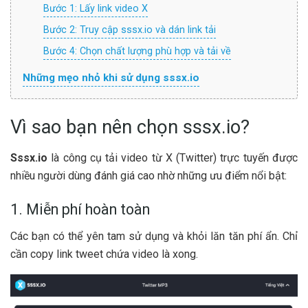
Bước 1: Lấy link video X
Bước 2: Truy cập sssx.io và dán link tải
Bước 4: Chọn chất lượng phù hợp và tải về
Những mẹo nhỏ khi sử dụng sssx.io
Vì sao bạn nên chọn sssx.io?
Sssx.io
là công cụ tải video từ X (Twitter) trực tuyến được
nhiều người dùng đánh giá cao nhờ những ưu điểm nổi bật:
1. Miễn phí hoàn toàn
Các bạn có thể yên tam sử dụng và khỏi lăn tăn phí ẩn. Chỉ
cần copy link tweet chứa video là xong.