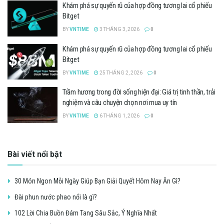
Khám phá sự quyến rũ của hợp đồng tương lai cổ phiếu
Bitget
BY
VNTIME
3 THÁNG 3, 2026
0
Khám phá sự quyến rũ của hợp đồng tương lai cổ phiếu
Bitget
BY
VNTIME
25 THÁNG 2, 2026
0
Trầm hương trong đời sống hiện đại: Giá trị tinh thần, trải
nghiệm và câu chuyện chọn nơi mua uy tín
BY
VNTIME
6 THÁNG 1, 2026
0
Bài viết nổi bật
30 Món Ngon Mỗi Ngày Giúp Bạn Giải Quyết Hôm Nay Ăn Gì?
Đài phun nước phao nổi là gì?
102 Lời Chia Buồn Đám Tang Sâu Sắc, Ý Nghĩa Nhất