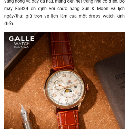
vàng hồng và dây da nâu, mang đến nét trang nhã cổ điển. Bộ
máy F6B24 ổn định với chức năng Sun & Moon và lịch
ngày/thứ, giữ trọn vẻ lịch lãm của một dress watch kinh
điển.