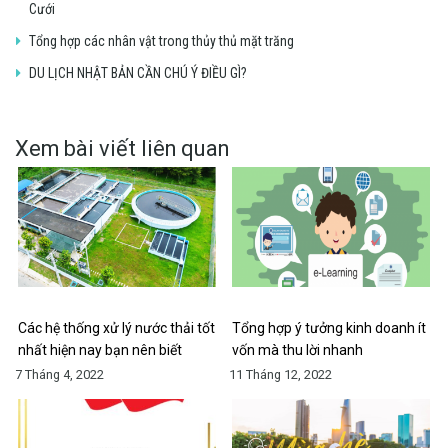
Cưới
Tổng hợp các nhân vật trong thủy thủ mặt trăng
DU LỊCH NHẬT BẢN CẦN CHÚ Ý ĐIỀU GÌ?
Xem bài viết liên quan
Các hệ thống xử lý nước thải tốt
Tổng hợp ý tưởng kinh doanh ít
nhất hiện nay bạn nên biết
vốn mà thu lời nhanh
7 Tháng 4, 2022
11 Tháng 12, 2022