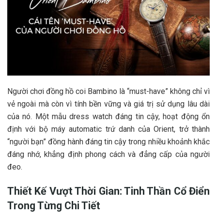
Người chơi đồng hồ coi Bambino là “must-have” không chỉ vì
vẻ ngoài mà còn vì tính bền vững và giá trị sử dụng lâu dài
của nó. Một mẫu dress watch đáng tin cậy, hoạt động ổn
định với bộ máy automatic trứ danh của Orient, trở thành
“người bạn” đồng hành đáng tin cậy trong nhiều khoảnh khắc
đáng nhớ, khẳng định phong cách và đẳng cấp của người
đeo.
Thiết Kế Vượt Thời Gian: Tinh Thần Cổ Điển
Trong Từng Chi Tiết