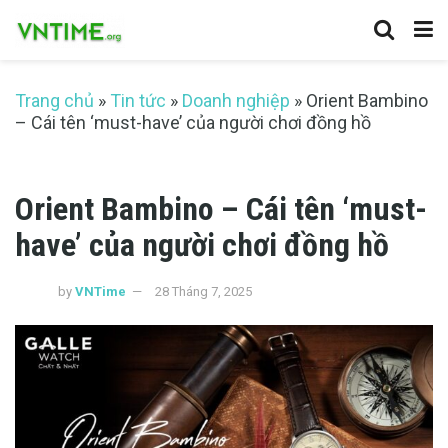
Trang chủ
»
Tin tức
»
Doanh nghiệp
»
Orient Bambino
– Cái tên ‘must-have’ của người chơi đồng hồ
Orient Bambino – Cái tên ‘must-
have’ của người chơi đồng hồ
by
VNTime
28 Tháng 7, 2025