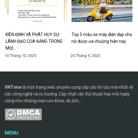
KIÊN ĐỊNH VÀ PHÁT HUY SỰ
Top 5 mẫu xe máy điện đẹp cho
LÃNH ĐẠO CỦA ĐẢNG TRONG
nữ được ưa chuộng hiện nay
MỌI…
10 Tháng 10, 2025
20 Tháng 9, 2023
VNTime
là một trang web chuyên cung cấp các tin tức mới nhất về
các công nghệ và xu hướng. Cập nhật các thủ thuật hay mỗi ngày
cũng như những mẹo sức khỏe, du lịch,...
MENU