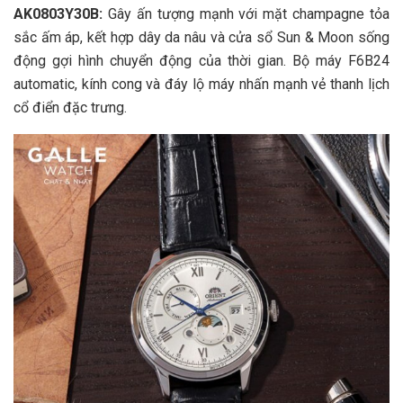
AK0803Y30B:
Gây ấn tượng mạnh với mặt champagne tỏa
sắc ấm áp, kết hợp dây da nâu và cửa sổ Sun & Moon sống
động gợi hình chuyển động của thời gian. Bộ máy F6B24
automatic, kính cong và đáy lộ máy nhấn mạnh vẻ thanh lịch
cổ điển đặc trưng.