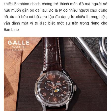
khiến Bambino nhanh chóng trở thành món đồ mà người sở
hữu muốn gắn bó dài lâu. Đó là lý do nhiều người chơi đồng
hồ, dù sở hữu cả bộ sưu tập đa dạng từ nhiều thương hiệu,
vẫn dành một vị trí đặc biệt, một sự trân trọng riêng cho
Bambino.