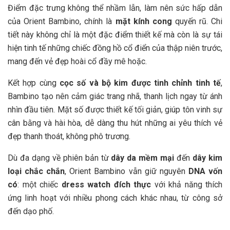
Điểm đặc trưng không thể nhầm lẫn, làm nên sức hấp dẫn
của Orient Bambino, chính là
mặt kính cong
quyến rũ. Chi
tiết này không chỉ là một đặc điểm thiết kế mà còn là sự tái
hiện tinh tế những chiếc đồng hồ cổ điển của thập niên trước,
mang đến vẻ đẹp hoài cổ đầy mê hoặc.
Kết hợp cùng
cọc số và bộ kim được tinh chỉnh tinh tế
,
Bambino tạo nên cảm giác trang nhã, thanh lịch ngay từ ánh
nhìn đầu tiên. Mặt số được thiết kế tối giản, giúp tôn vinh sự
cân bằng và hài hòa, dễ dàng thu hút những ai yêu thích vẻ
đẹp thanh thoát, không phô trương.
Dù đa dạng về phiên bản từ
dây da mềm mại
đến
dây kim
loại chắc chắn
, Orient Bambino vẫn giữ nguyên
DNA vốn
có
: một chiếc
dress watch đích thực
với khả năng thích
ứng linh hoạt với nhiều phong cách khác nhau, từ công sở
đến dạo phố.