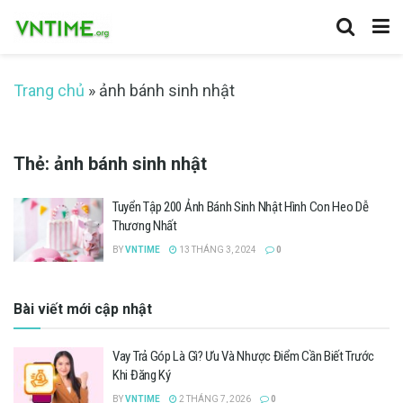
Trang chủ
»
ảnh bánh sinh nhật
Thẻ:
ảnh bánh sinh nhật
Tuyển Tập 200 Ảnh Bánh Sinh Nhật Hình Con Heo Dễ
Thương Nhất
BY
VNTIME
13 THÁNG 3, 2024
0
Bài viết mới cập nhật
Vay Trả Góp Là Gì? Ưu Và Nhược Điểm Cần Biết Trước
Khi Đăng Ký
BY
VNTIME
2 THÁNG 7, 2026
0