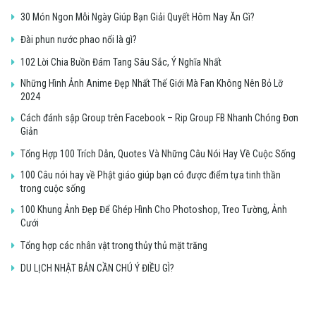
30 Món Ngon Mỗi Ngày Giúp Bạn Giải Quyết Hôm Nay Ăn Gì?
Đài phun nước phao nổi là gì?
102 Lời Chia Buồn Đám Tang Sâu Sắc, Ý Nghĩa Nhất
Những Hình Ảnh Anime Đẹp Nhất Thế Giới Mà Fan Không Nên Bỏ Lỡ
2024
Cách đánh sập Group trên Facebook – Rip Group FB Nhanh Chóng Đơn
Giản
Tổng Hợp 100 Trích Dẫn, Quotes Và Những Câu Nói Hay Về Cuộc Sống
100 Câu nói hay về Phật giáo giúp bạn có được điểm tựa tinh thần
trong cuộc sống
100 Khung Ảnh Đẹp Để Ghép Hình Cho Photoshop, Treo Tường, Ảnh
Cưới
Tổng hợp các nhân vật trong thủy thủ mặt trăng
DU LỊCH NHẬT BẢN CẦN CHÚ Ý ĐIỀU GÌ?