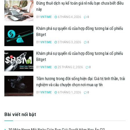
Đừng thuê dịch vụ kế toán giá rẻ nếu bạn chưa biết điều
này
BY
VNTIME
6 THÁNG 4, 2026
0
Khám phá sự quyến rũ của hợp đồng tương lai cổ phiếu
Bitget
BY
VNTIME
3 THÁNG 3, 2026
0
Khám phá sự quyến rũ của hợp đồng tương lai cổ phiếu
Bitget
BY
VNTIME
25 THÁNG 2, 2026
0
Trầm hương trong đời sống hiện đại: Giá trị tinh thần, trải
nghiệm và câu chuyện chọn nơi mua uy tín
BY
VNTIME
6 THÁNG 1, 2026
0
Bài viết nổi bật