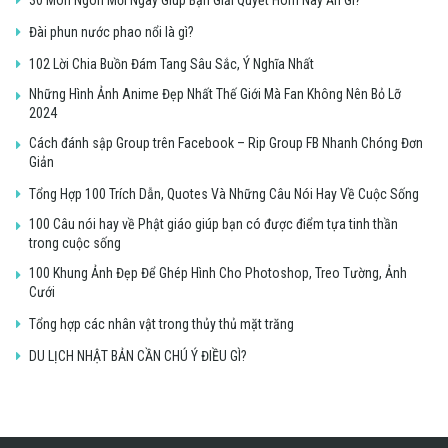
30 Món Ngon Mỗi Ngày Giúp Bạn Giải Quyết Hôm Nay Ăn Gì?
Đài phun nước phao nổi là gì?
102 Lời Chia Buồn Đám Tang Sâu Sắc, Ý Nghĩa Nhất
Những Hình Ảnh Anime Đẹp Nhất Thế Giới Mà Fan Không Nên Bỏ Lỡ
2024
Cách đánh sập Group trên Facebook – Rip Group FB Nhanh Chóng Đơn
Giản
Tổng Hợp 100 Trích Dẫn, Quotes Và Những Câu Nói Hay Về Cuộc Sống
100 Câu nói hay về Phật giáo giúp bạn có được điểm tựa tinh thần
trong cuộc sống
100 Khung Ảnh Đẹp Để Ghép Hình Cho Photoshop, Treo Tường, Ảnh
Cưới
Tổng hợp các nhân vật trong thủy thủ mặt trăng
DU LỊCH NHẬT BẢN CẦN CHÚ Ý ĐIỀU GÌ?