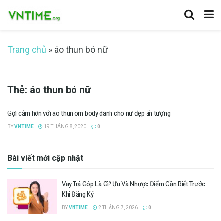
Trang chủ
»
áo thun bó nữ
Thẻ:
áo thun bó nữ
Gợi cảm hơn với áo thun ôm body dành cho nữ đẹp ấn tượng
BY
VNTIME
19 THÁNG 8, 2020
0
Bài viết mới cập nhật
Vay Trả Góp Là Gì? Ưu Và Nhược Điểm Cần Biết Trước
Khi Đăng Ký
BY
VNTIME
2 THÁNG 7, 2026
0