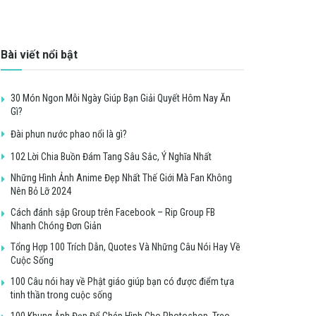
Bài viết nổi bật
30 Món Ngon Mỗi Ngày Giúp Bạn Giải Quyết Hôm Nay Ăn
Gì?
Đài phun nước phao nổi là gì?
102 Lời Chia Buồn Đám Tang Sâu Sắc, Ý Nghĩa Nhất
Những Hình Ảnh Anime Đẹp Nhất Thế Giới Mà Fan Không
Nên Bỏ Lỡ 2024
Cách đánh sập Group trên Facebook – Rip Group FB
Nhanh Chóng Đơn Giản
Tổng Hợp 100 Trích Dẫn, Quotes Và Những Câu Nói Hay Về
Cuộc Sống
100 Câu nói hay về Phật giáo giúp bạn có được điểm tựa
tinh thần trong cuộc sống
100 Khung Ảnh Đẹp Để Ghép Hình Cho Photoshop, Treo