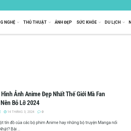
G NGHỆ
THỦ THUẬT
ẢNH ĐẸP
SỨC KHỎE
DU LỊCH
Hình Ảnh Anime Đẹp Nhất Thế Giới Mà Fan
 Nên Bỏ Lỡ 2024
E
14 THÁNG 3, 2024
0
ột tín đồ của các bộ phim Anime hay những bộ truyện Manga nổi
Nhật? Bài ...