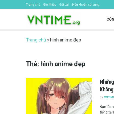
Trang chủ
Giới thiệu
Gửi bài
Điều khoản sử dụng
CÔN
Trang chủ
»
hình anime đẹp
Thẻ:
hình anime đẹp
Những 
Không
BY
VNTIM
Bạn là m
tiếng tại 