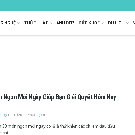
G NGHỆ
THỦ THUẬT
ẢNH ĐẸP
SỨC KHỎE
DU LỊCH
 Ngon Mỗi Ngày Giúp Bạn Giải Quyết Hôm Nay
E
15 THÁNG 3, 2024
0
 30 món ngon mỗi ngày có lẽ là thứ khiến các chị em đau đầu,
chỉ ...