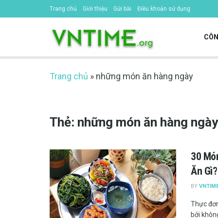
Trang chủ
Giới thiệu
Gửi bài
Điều khoản sử dụng
CÔN
Trang chủ
»
những món ăn hàng ngày
Thẻ:
những món ăn hàng ngày
30 Món
Ăn Gì?
BY
VNTIM
Thực đơn
bởi không 