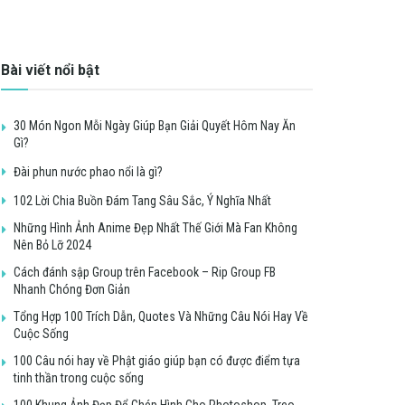
Bài viết nổi bật
30 Món Ngon Mỗi Ngày Giúp Bạn Giải Quyết Hôm Nay Ăn
Gì?
Đài phun nước phao nổi là gì?
102 Lời Chia Buồn Đám Tang Sâu Sắc, Ý Nghĩa Nhất
Những Hình Ảnh Anime Đẹp Nhất Thế Giới Mà Fan Không
Nên Bỏ Lỡ 2024
Cách đánh sập Group trên Facebook – Rip Group FB
Nhanh Chóng Đơn Giản
Tổng Hợp 100 Trích Dẫn, Quotes Và Những Câu Nói Hay Về
Cuộc Sống
100 Câu nói hay về Phật giáo giúp bạn có được điểm tựa
tinh thần trong cuộc sống
100 Khung Ảnh Đẹp Để Ghép Hình Cho Photoshop, Treo