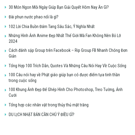
30 Món Ngon Mỗi Ngày Giúp Bạn Giải Quyết Hôm Nay Ăn Gì?
Đài phun nước phao nổi là gì?
102 Lời Chia Buồn Đám Tang Sâu Sắc, Ý Nghĩa Nhất
Những Hình Ảnh Anime Đẹp Nhất Thế Giới Mà Fan Không Nên Bỏ Lỡ
2024
Cách đánh sập Group trên Facebook – Rip Group FB Nhanh Chóng Đơn
Giản
Tổng Hợp 100 Trích Dẫn, Quotes Và Những Câu Nói Hay Về Cuộc Sống
100 Câu nói hay về Phật giáo giúp bạn có được điểm tựa tinh thần
trong cuộc sống
100 Khung Ảnh Đẹp Để Ghép Hình Cho Photoshop, Treo Tường, Ảnh
Cưới
Tổng hợp các nhân vật trong thủy thủ mặt trăng
DU LỊCH NHẬT BẢN CẦN CHÚ Ý ĐIỀU GÌ?