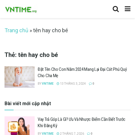
Trang chủ
»
tên hay cho bé
Thẻ:
tên hay cho bé
Đặt Tên Cho Con Năm 2024 Mang Lại Đại Cát Phú Quý
Cho Cha Mẹ
BY
VNTIME
13 THÁNG 3, 2024
0
Bài viết mới cập nhật
Vay Trả Góp Là Gì? Ưu Và Nhược Điểm Cần Biết Trước
Khi Đăng Ký
BY
VNTIME
2 THÁNG 7, 2026
0