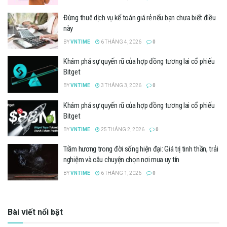
Đừng thuê dịch vụ kế toán giá rẻ nếu bạn chưa biết điều
này
BY
VNTIME
6 THÁNG 4, 2026
0
Khám phá sự quyến rũ của hợp đồng tương lai cổ phiếu
Bitget
BY
VNTIME
3 THÁNG 3, 2026
0
Khám phá sự quyến rũ của hợp đồng tương lai cổ phiếu
Bitget
BY
VNTIME
25 THÁNG 2, 2026
0
Trầm hương trong đời sống hiện đại: Giá trị tinh thần, trải
nghiệm và câu chuyện chọn nơi mua uy tín
BY
VNTIME
6 THÁNG 1, 2026
0
Bài viết nổi bật