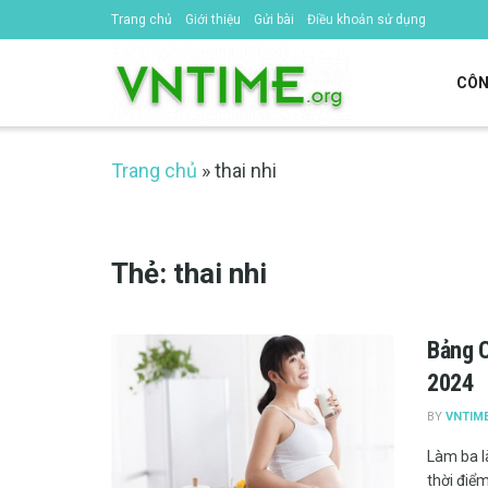
Trang chủ
Giới thiệu
Gửi bài
Điều khoản sử dụng
CÔN
Trang chủ
»
thai nhi
Thẻ:
thai nhi
Bảng C
2024
BY
VNTIM
Làm ba l
thời điểm 