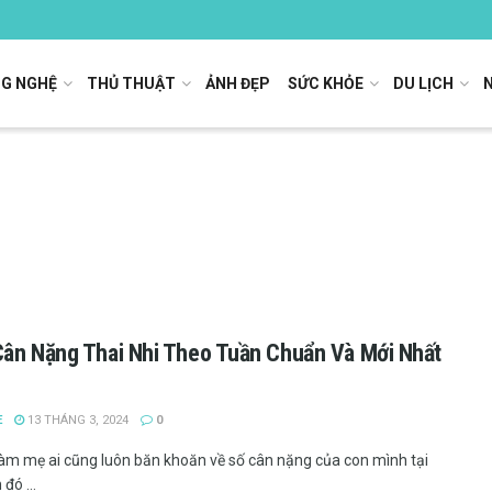
G NGHỆ
THỦ THUẬT
ẢNH ĐẸP
SỨC KHỎE
DU LỊCH
ân Nặng Thai Nhi Theo Tuần Chuẩn Và Mới Nhất
E
13 THÁNG 3, 2024
0
àm mẹ ai cũng luôn băn khoăn về số cân nặng của con mình tại
đó ...