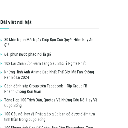
Bài viết nổi bật
30 Món Ngon Mỗi Ngày Giúp Bạn Giải Quyết Hôm Nay Ăn
Gì?
Đài phun nước phao nổi là gì?
102 Lời Chia Buồn Đám Tang Sâu Sắc, Ý Nghĩa Nhất
Những Hình Ảnh Anime Đẹp Nhất Thế Giới Mà Fan Không
Nên Bỏ Lỡ 2024
Cách đánh sập Group trên Facebook – Rip Group FB
Nhanh Chóng Đơn Giản
Tổng Hợp 100 Trích Dẫn, Quotes Và Những Câu Nói Hay Về
Cuộc Sống
100 Câu nói hay về Phật giáo giúp bạn có được điểm tựa
tinh thần trong cuộc sống
100 Khung Ảnh Đẹp Để Ghép Hình Cho Photoshop, Treo