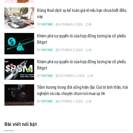
Đừng thuê dịch vụ kế toán giá rẻ nếu bạn chưa biết điều
này
BY
VNTIME
6 THÁNG 4, 2026
0
Khám phá sự quyến rũ của hợp đồng tương lai cổ phiếu
Bitget
BY
VNTIME
3 THÁNG 3, 2026
0
Khám phá sự quyến rũ của hợp đồng tương lai cổ phiếu
Bitget
BY
VNTIME
25 THÁNG 2, 2026
0
Trầm hương trong đời sống hiện đại: Giá trị tinh thần, trải
nghiệm và câu chuyện chọn nơi mua uy tín
BY
VNTIME
6 THÁNG 1, 2026
0
Bài viết nổi bật