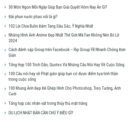
30 Món Ngon Mỗi Ngày Giúp Bạn Giải Quyết Hôm Nay Ăn Gì?
Đài phun nước phao nổi là gì?
102 Lời Chia Buồn Đám Tang Sâu Sắc, Ý Nghĩa Nhất
Những Hình Ảnh Anime Đẹp Nhất Thế Giới Mà Fan Không Nên Bỏ Lỡ
2024
Cách đánh sập Group trên Facebook – Rip Group FB Nhanh Chóng Đơn
Giản
Tổng Hợp 100 Trích Dẫn, Quotes Và Những Câu Nói Hay Về Cuộc Sống
100 Câu nói hay về Phật giáo giúp bạn có được điểm tựa tinh thần
trong cuộc sống
100 Khung Ảnh Đẹp Để Ghép Hình Cho Photoshop, Treo Tường, Ảnh
Cưới
Tổng hợp các nhân vật trong thủy thủ mặt trăng
DU LỊCH NHẬT BẢN CẦN CHÚ Ý ĐIỀU GÌ?