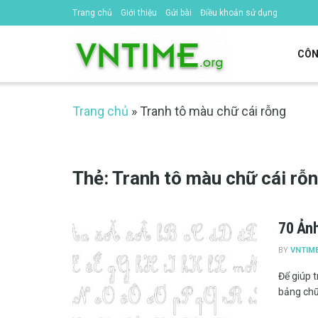
Trang chủ
Giới thiệu
Gửi bài
Điều khoản sử dụng
CÔN
Trang chủ
»
Tranh tô màu chữ cái rỗng
Thẻ:
Tranh tô màu chữ cái rỗ
70 Ảnh
BY
VNTIM
Để giúp t
bảng chữ 