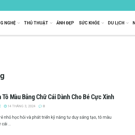
G NGHỆ
THỦ THUẬT
ẢNH ĐẸP
SỨC KHỎE
DU LỊCH
ng
 Tô Màu Bảng Chữ Cái Dành Cho Bé Cực Xinh
E
14 THÁNG 3, 2024
0
rẻ nhỏ học hỏi và phát triển kỹ năng tư duy sáng tạo, tô màu
cái ...