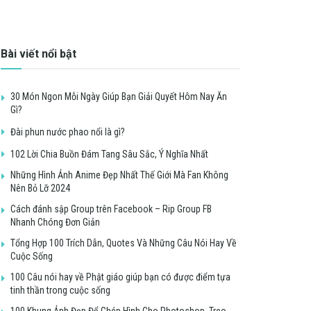
Bài viết nổi bật
30 Món Ngon Mỗi Ngày Giúp Bạn Giải Quyết Hôm Nay Ăn
Gì?
Đài phun nước phao nổi là gì?
102 Lời Chia Buồn Đám Tang Sâu Sắc, Ý Nghĩa Nhất
Những Hình Ảnh Anime Đẹp Nhất Thế Giới Mà Fan Không
Nên Bỏ Lỡ 2024
Cách đánh sập Group trên Facebook – Rip Group FB
Nhanh Chóng Đơn Giản
Tổng Hợp 100 Trích Dẫn, Quotes Và Những Câu Nói Hay Về
Cuộc Sống
100 Câu nói hay về Phật giáo giúp bạn có được điểm tựa
tinh thần trong cuộc sống
100 Khung Ảnh Đẹp Để Ghép Hình Cho Photoshop, Treo