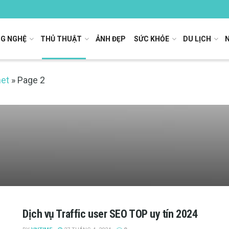
G NGHỆ
THỦ THUẬT
ẢNH ĐẸP
SỨC KHỎE
DU LỊCH
net
»
Page 2
Dịch vụ Traffic user SEO TOP uy tín 2024