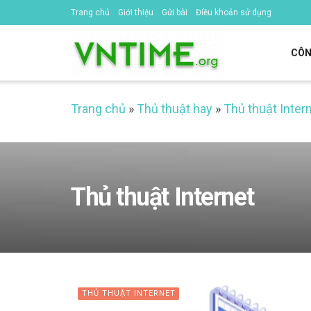
Trang chủ
Giới thiệu
Gửi bài
Điều khoản sử dụng
CÔN
Trang chủ
»
Thủ thuật hay
»
Thủ thuật Inter
Thủ thuật Internet
THỦ THUẬT INTERNET