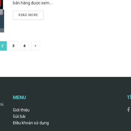
bán hàng được xem...
READ MORE
2
3
4
MENU
T
hủ
Giới thiệu
Gửi bài
Điều khoản sử dụng