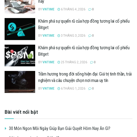
này
BY
VNTIME
6 THÁNG 4, 2026
0
Khám phá sự quyến rũ của hợp đồng tương lai cổ phiếu
Bitget
BY
VNTIME
3 THÁNG 3, 2026
0
Khám phá sự quyến rũ của hợp đồng tương lai cổ phiếu
Bitget
BY
VNTIME
25 THÁNG 2, 2026
0
Trầm hương trong đời sống hiện đại: Giá trị tinh thần, trải
nghiệm và câu chuyện chọn nơi mua uy tín
BY
VNTIME
6 THÁNG 1, 2026
0
Bài viết nổi bật
30 Món Ngon Mỗi Ngày Giúp Bạn Giải Quyết Hôm Nay Ăn Gì?