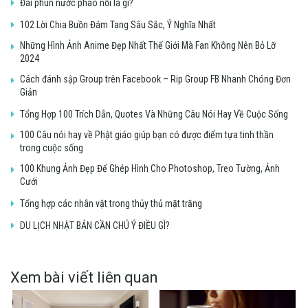
Đài phun nước phao nổi là gì?
102 Lời Chia Buồn Đám Tang Sâu Sắc, Ý Nghĩa Nhất
Những Hình Ảnh Anime Đẹp Nhất Thế Giới Mà Fan Không Nên Bỏ Lỡ
2024
Cách đánh sập Group trên Facebook – Rip Group FB Nhanh Chóng Đơn
Giản
Tổng Hợp 100 Trích Dẫn, Quotes Và Những Câu Nói Hay Về Cuộc Sống
100 Câu nói hay về Phật giáo giúp bạn có được điểm tựa tinh thần
trong cuộc sống
100 Khung Ảnh Đẹp Để Ghép Hình Cho Photoshop, Treo Tường, Ảnh
Cưới
Tổng hợp các nhân vật trong thủy thủ mặt trăng
DU LỊCH NHẬT BẢN CẦN CHÚ Ý ĐIỀU GÌ?
Xem bài viết liên quan