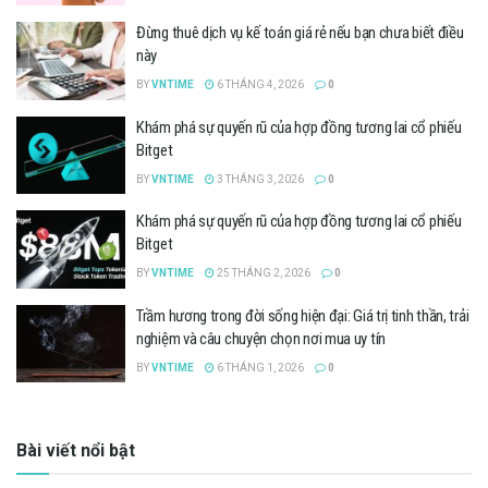
Đừng thuê dịch vụ kế toán giá rẻ nếu bạn chưa biết điều
này
BY
VNTIME
6 THÁNG 4, 2026
0
Khám phá sự quyến rũ của hợp đồng tương lai cổ phiếu
Bitget
BY
VNTIME
3 THÁNG 3, 2026
0
Khám phá sự quyến rũ của hợp đồng tương lai cổ phiếu
Bitget
BY
VNTIME
25 THÁNG 2, 2026
0
Trầm hương trong đời sống hiện đại: Giá trị tinh thần, trải
nghiệm và câu chuyện chọn nơi mua uy tín
BY
VNTIME
6 THÁNG 1, 2026
0
Bài viết nổi bật