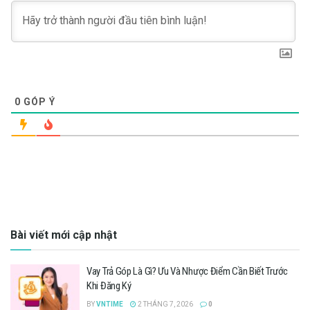
0
GÓP Ý
Bài viết mới cập nhật
Vay Trả Góp Là Gì? Ưu Và Nhược Điểm Cần Biết Trước
Khi Đăng Ký
BY
VNTIME
2 THÁNG 7, 2026
0