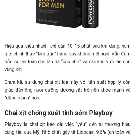
Hiệu quả siêu nhanh, chỉ cần 10-15 phút sau khi dùng, nam
giới chính thức “lâm trận” hăng say không mệt nghỉ. Vẫn đảm
bảo sự an toàn cho làn da “cậu nhỏ” và các khu vực lân cận
vùng kín.
Chưa kể, sử dụng chai xịt loại này với tần suất hợp lý còn
giúp đàn ông nuôi dưỡng dương vật trở nên khỏe mạnh và
“dũng mãnh” hơn.
Chai xịt chống xuất tinh sớm Playboy
Playboy là chai xịt kéo dài việc “yêu” đến từ thương hiệu
cùng tên của Mỹ. Nhờ chất gây tê Lidocain 9.6% (an toàn và