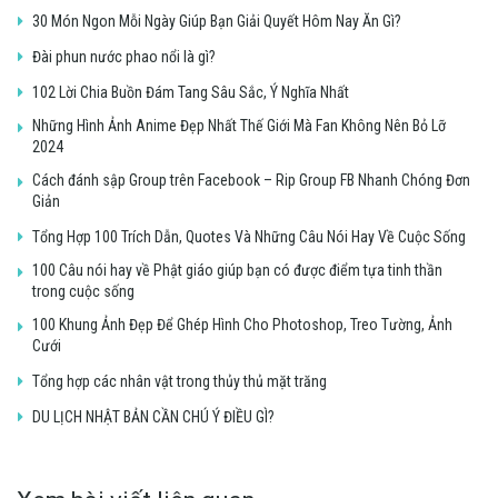
30 Món Ngon Mỗi Ngày Giúp Bạn Giải Quyết Hôm Nay Ăn Gì?
Đài phun nước phao nổi là gì?
102 Lời Chia Buồn Đám Tang Sâu Sắc, Ý Nghĩa Nhất
Những Hình Ảnh Anime Đẹp Nhất Thế Giới Mà Fan Không Nên Bỏ Lỡ
2024
Cách đánh sập Group trên Facebook – Rip Group FB Nhanh Chóng Đơn
Giản
Tổng Hợp 100 Trích Dẫn, Quotes Và Những Câu Nói Hay Về Cuộc Sống
100 Câu nói hay về Phật giáo giúp bạn có được điểm tựa tinh thần
trong cuộc sống
100 Khung Ảnh Đẹp Để Ghép Hình Cho Photoshop, Treo Tường, Ảnh
Cưới
Tổng hợp các nhân vật trong thủy thủ mặt trăng
DU LỊCH NHẬT BẢN CẦN CHÚ Ý ĐIỀU GÌ?