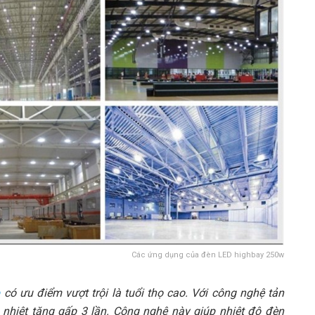
Các ứng dụng của đèn LED highbay 250w
e
có ưu điểm vượt trội là tuổi thọ cao. Với công nghệ tản
 nhiệt tăng gấp 3 lần. Công nghệ này giúp nhiệt độ đèn