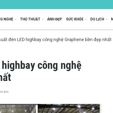
G NGHỆ
THỦ THUẬT
ẢNH ĐẸP
SỨC KHỎE
DU LỊCH
suất đèn LED highbay công nghệ Graphene bền đẹp nhất
 highbay công nghệ
hất
in tức