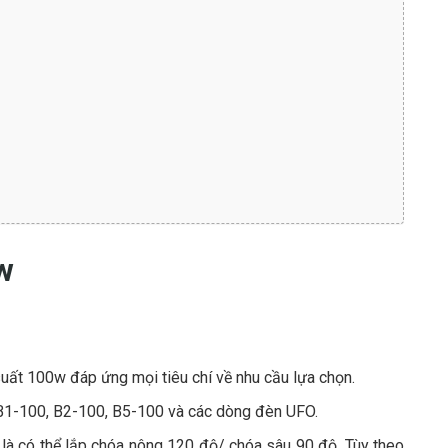
w
uất 100w đáp ứng mọi tiêu chí về nhu cầu lựa chọn.
 B1-100, B2-100, B5-100 và các dòng đèn UFO.
là có thể lắp chóa nông 120 độ/ chóa sâu 90 độ. Tùy theo