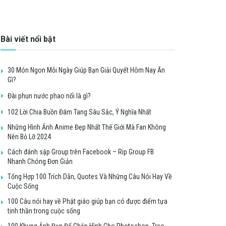
Bài viết nổi bật
30 Món Ngon Mỗi Ngày Giúp Bạn Giải Quyết Hôm Nay Ăn
Gì?
Đài phun nước phao nổi là gì?
102 Lời Chia Buồn Đám Tang Sâu Sắc, Ý Nghĩa Nhất
Những Hình Ảnh Anime Đẹp Nhất Thế Giới Mà Fan Không
Nên Bỏ Lỡ 2024
Cách đánh sập Group trên Facebook – Rip Group FB
Nhanh Chóng Đơn Giản
Tổng Hợp 100 Trích Dẫn, Quotes Và Những Câu Nói Hay Về
Cuộc Sống
100 Câu nói hay về Phật giáo giúp bạn có được điểm tựa
tinh thần trong cuộc sống
100 Khung Ảnh Đẹp Để Ghép Hình Cho Photoshop, Treo