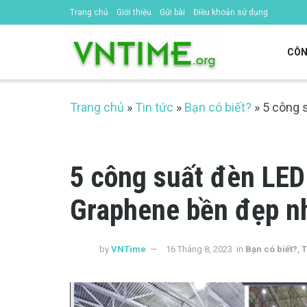
Trang chủ
Giới thiệu
Gửi bài
Điều khoản sử dụng
CÔN
Trang chủ
»
Tin tức
»
Bạn có biết?
»
5 công 
5 công suất đèn LED
Graphene bền đẹp n
by
VNTime
16 Tháng 8, 2023
in
Bạn có biết?
,
T