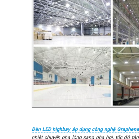
Đèn LED highbay áp dụng công nghệ Graphen
nhiệt chuyển pha lỏng sang pha hơi, tốc độ tản