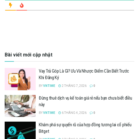
Bài viết mới cập nhật
Vay Trả Góp Là Gì? Ưu Và Nhược Điểm Cần Biết Trước
Khi Đăng Ký
BY
VNTIME
2 THÁNG 7, 2026
0
Đừng thuê dịch vụ kế toán giá rẻ nếu bạn chưa biết điều
này
BY
VNTIME
6 THÁNG 4, 2026
0
Khám phá sự quyến rũ của hợp đồng tương lai cổ phiếu
Bitget