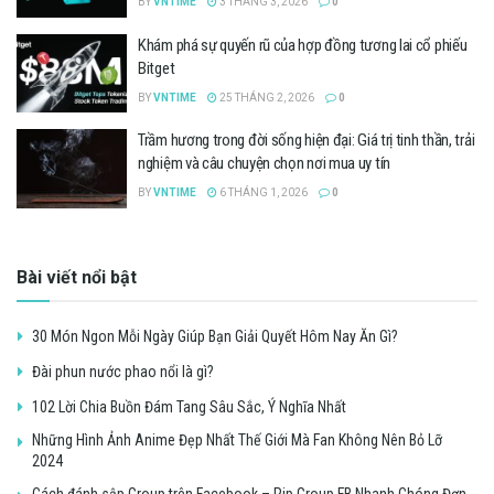
BY
VNTIME
3 THÁNG 3, 2026
0
Khám phá sự quyến rũ của hợp đồng tương lai cổ phiếu
Bitget
BY
VNTIME
25 THÁNG 2, 2026
0
Trầm hương trong đời sống hiện đại: Giá trị tinh thần, trải
nghiệm và câu chuyện chọn nơi mua uy tín
BY
VNTIME
6 THÁNG 1, 2026
0
Bài viết nổi bật
30 Món Ngon Mỗi Ngày Giúp Bạn Giải Quyết Hôm Nay Ăn Gì?
Đài phun nước phao nổi là gì?
102 Lời Chia Buồn Đám Tang Sâu Sắc, Ý Nghĩa Nhất
Những Hình Ảnh Anime Đẹp Nhất Thế Giới Mà Fan Không Nên Bỏ Lỡ
2024
Cách đánh sập Group trên Facebook – Rip Group FB Nhanh Chóng Đơn