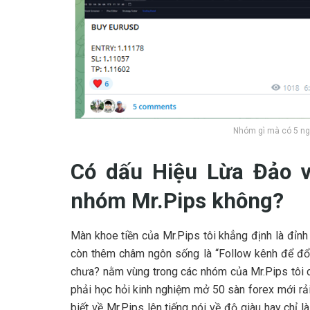
Nhóm gì mà có 5 ngư
Có dấu Hiệu Lừa Đảo v
nhóm Mr.Pips không?
Màn khoe tiền của Mr.Pips tôi khẳng định là đỉnh
còn thêm châm ngôn sống là “Follow kênh để đổi
chưa? nằm vùng trong các nhóm của Mr.Pips tôi c
phải học hỏi kinh nghiệm mở 50 sàn forex mới rả
biết về Mr.Pips lên tiếng nói về độ giàu hay chỉ l