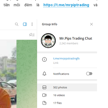
ắn tiền mỗi đêm là
https://t.me/mrpiptrading
và