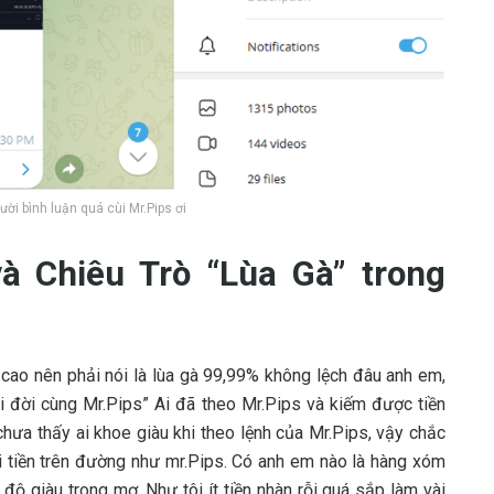
ời bình luận quá cùi Mr.Pips ơi
à Chiêu Trò “Lùa Gà” trong
 cao nên phải nói là lùa gà 99,99% không lệch đâu anh em,
 đời cùng Mr.Pips” Ai đã theo Mr.Pips và kiếm được tiền
hưa thấy ai khoe giàu khi theo lệnh của Mr.Pips, vậy chắc
i tiền trên đường như mr.Pips. Có anh em nào là hàng xóm
à độ giàu trong mơ. Như tôi ít tiền nhàn rỗi quá sắp làm vài