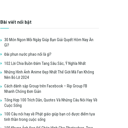
Bài viết nổi bật
30 Món Ngon Mỗi Ngày Giúp Bạn Giải Quyết Hôm Nay Ăn
Gì?
Đài phun nước phao nổi là gì?
102 Lời Chia Buồn Đám Tang Sâu Sắc, Ý Nghĩa Nhất
Những Hình Ảnh Anime Đẹp Nhất Thế Giới Mà Fan Không
Nên Bỏ Lỡ 2024
Cách đánh sập Group trên Facebook – Rip Group FB
Nhanh Chóng Đơn Giản
Tổng Hợp 100 Trích Dẫn, Quotes Và Những Câu Nói Hay Về
Cuộc Sống
100 Câu nói hay về Phật giáo giúp bạn có được điểm tựa
tinh thần trong cuộc sống
100 Khung Ảnh Đẹp Để Ghép Hình Cho Photoshop, Treo