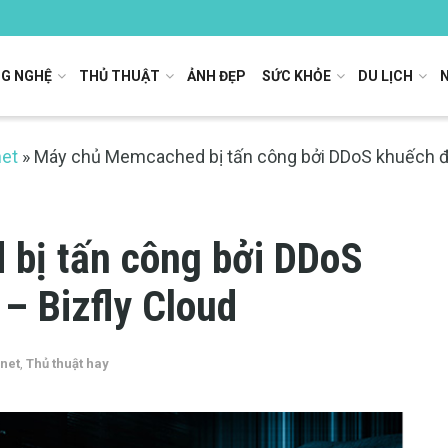
G NGHỆ
THỦ THUẬT
ẢNH ĐẸP
SỨC KHỎE
DU LỊCH
net
»
Máy chủ Memcached bị tấn công bởi DDoS khuếch đại
bị tấn công bởi DDoS
– Bizfly Cloud
rnet
,
Thủ thuật hay