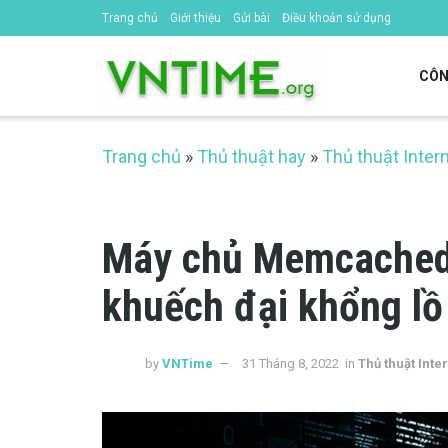
Trang chủ
Giới thiệu
Gửi bài
Điều khoản sử dụng
CÔN
Trang chủ
»
Thủ thuật hay
»
Thủ thuật Inter
Máy chủ Memcached 
khuếch đại khổng lồ 
by
VNTime
31 Tháng 8, 2022
in
Thủ thuật Inte