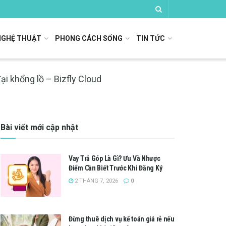
NGHỆ THUẬT
PHONG CÁCH SỐNG
TIN TỨC
 khổng lồ – Bizfly Cloud
Bài viết mới cập nhật
Vay Trả Góp Là Gì? Ưu Và Nhược
Điểm Cần Biết Trước Khi Đăng Ký
2 THÁNG 7, 2026
0
Đừng thuê dịch vụ kế toán giá rẻ nếu