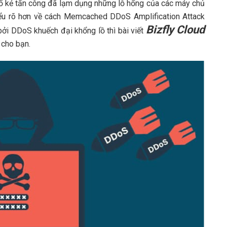
 số kẻ tấn công đã lạm dụng những lỗ hổng của các máy chủ
ểu rõ hơn về cách
Memcached DDoS Amplification Attack
Bizfly Cloud
 bởi DDoS khuếch đại khổng lồ
thì bài viết
 cho bạn.