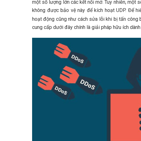
một số lượng lớn các kết nối mở. Tuy nhiên, một
không được bảo vệ này để kích hoạt UDP. Để hi
hoạt động cũng như cách sửa lỗi khi bị tấn công
cung cấp dưới đây chính là giải pháp hữu ích dành