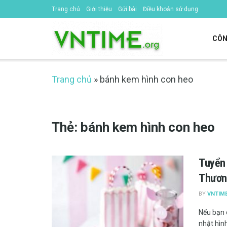
Trang chủ
Giới thiệu
Gửi bài
Điều khoản sử dụng
CÔN
Trang chủ
»
bánh kem hình con heo
Thẻ:
bánh kem hình con heo
Tuyển 
Thươn
BY
VNTIM
Nếu bạn c
nhật hình