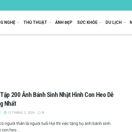
G NGHỆ
THỦ THUẬT
ẢNH ĐẸP
SỨC KHỎE
DU LỊCH
Tập 200 Ảnh Bánh Sinh Nhật Hình Con Heo Dễ
g Nhất
E
13 THÁNG 3, 2024
0
ó người thân là người tuổi Hợi thì việc tặng họ ảnh bánh sinh
 con heo ...