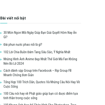
Bài viết nổi bật
30 Món Ngon Mỗi Ngày Giúp Bạn Giải Quyết Hôm Nay Ăn
Gì?
Đài phun nước phao nổi là gì?
102 Lời Chia Buồn Đám Tang Sâu Sắc, Ý Nghĩa Nhất
Những Hình Ảnh Anime Đẹp Nhất Thế Giới Mà Fan Không
Nên Bỏ Lỡ 2024
Cách đánh sập Group trên Facebook – Rip Group FB
Nhanh Chóng Đơn Giản
Tổng Hợp 100 Trích Dẫn, Quotes Và Những Câu Nói Hay Về
Cuộc Sống
100 Câu nói hay về Phật giáo giúp bạn có được điểm tựa
tinh thần trong cuộc sống
100 Khung Ảnh Đẹp Để Ghép Hình Cho Photoshop, Treo