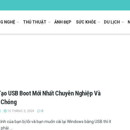
G NGHỆ
THỦ THUẬT
ẢNH ĐẸP
SỨC KHỎE
DU LỊCH
ạo USB Boot Mới Nhất Chuyên Nghiệp Và
 Chóng
E
15 THÁNG 3, 2024
0
ính của bạn bị lỗi và bạn muốn cài lại Windows bằng USB thì ít
phải ...