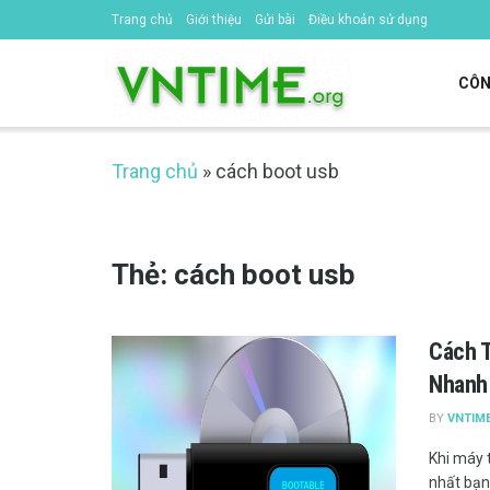
Trang chủ
Giới thiệu
Gửi bài
Điều khoản sử dụng
CÔN
Trang chủ
»
cách boot usb
Thẻ:
cách boot usb
Cách T
Nhanh
BY
VNTIM
Khi máy t
nhất bạn 