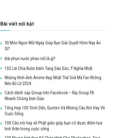
Bài viết nổi bật
30 Món Ngon Mỗi Ngày Giúp Bạn Giải Quyết Hôm Nay Ăn
Gì?
Đài phun nước phao nổi là gì?
102 Lời Chia Buồn Đám Tang Sâu Sắc, Ý Nghĩa Nhất
Những Hình Ảnh Anime Đẹp Nhất Thế Giới Mà Fan Không
Nên Bỏ Lỡ 2024
Cách đánh sập Group trên Facebook – Rip Group FB
Nhanh Chóng Đơn Giản
Tổng Hợp 100 Trích Dẫn, Quotes Và Những Câu Nói Hay Về
Cuộc Sống
100 Câu nói hay về Phật giáo giúp bạn có được điểm tựa
tinh thần trong cuộc sống
100 Khung Ảnh Đẹp Để Ghép Hình Cho Photoshop, Treo