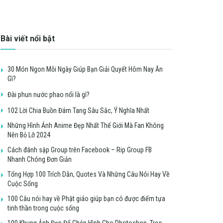
Bài viết nổi bật
30 Món Ngon Mỗi Ngày Giúp Bạn Giải Quyết Hôm Nay Ăn
Gì?
Đài phun nước phao nổi là gì?
102 Lời Chia Buồn Đám Tang Sâu Sắc, Ý Nghĩa Nhất
Những Hình Ảnh Anime Đẹp Nhất Thế Giới Mà Fan Không
Nên Bỏ Lỡ 2024
Cách đánh sập Group trên Facebook – Rip Group FB
Nhanh Chóng Đơn Giản
Tổng Hợp 100 Trích Dẫn, Quotes Và Những Câu Nói Hay Về
Cuộc Sống
100 Câu nói hay về Phật giáo giúp bạn có được điểm tựa
tinh thần trong cuộc sống
100 Khung Ảnh Đẹp Để Ghép Hình Cho Photoshop, Treo