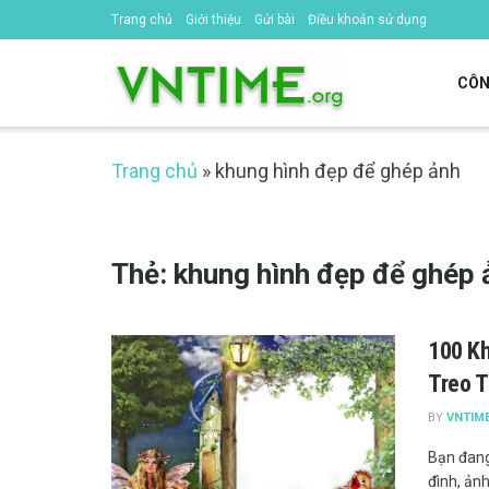
Trang chủ
Giới thiệu
Gửi bài
Điều khoản sử dụng
CÔN
Trang chủ
»
khung hình đẹp để ghép ảnh
Thẻ:
khung hình đẹp để ghép 
100 K
Treo T
BY
VNTIM
Bạn đang
đình, ảnh