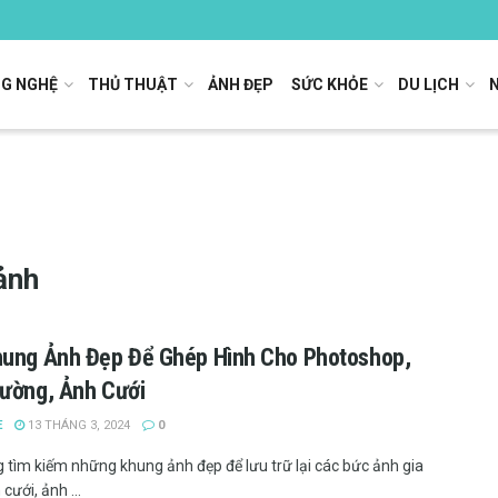
G NGHỆ
THỦ THUẬT
ẢNH ĐẸP
SỨC KHỎE
DU LỊCH
ảnh
hung Ảnh Đẹp Để Ghép Hình Cho Photoshop,
ường, Ảnh Cưới
E
13 THÁNG 3, 2024
0
 tìm kiếm những khung ảnh đẹp để lưu trữ lại các bức ảnh gia
 cưới, ảnh ...