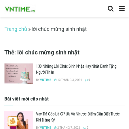
Trang chủ
»
lời chúc mừng sinh nhật
Thẻ:
lời chúc mừng sinh nhật
130 Những Lời Chúc Sinh Nhật Hay Nhất Dành Tặng
Người Thân
BY
VNTIME
13 THÁNG 3, 2024
0
Bài viết mới cập nhật
Vay Trả Góp Là Gì? Ưu Và Nhược Điểm Cần Biết Trước
Khi Đăng Ký
BY
VNTIME
2 THÁNG 7, 2026
0