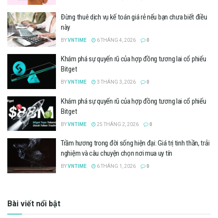
Đừng thuê dịch vụ kế toán giá rẻ nếu bạn chưa biết điều
này
BY
VNTIME
6 THÁNG 4, 2026
0
Khám phá sự quyến rũ của hợp đồng tương lai cổ phiếu
Bitget
BY
VNTIME
3 THÁNG 3, 2026
0
Khám phá sự quyến rũ của hợp đồng tương lai cổ phiếu
Bitget
BY
VNTIME
25 THÁNG 2, 2026
0
Trầm hương trong đời sống hiện đại: Giá trị tinh thần, trải
nghiệm và câu chuyện chọn nơi mua uy tín
BY
VNTIME
6 THÁNG 1, 2026
0
Bài viết nổi bật