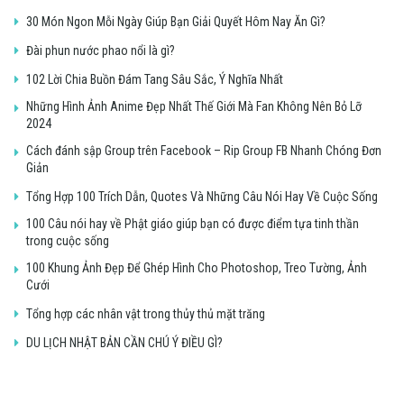
30 Món Ngon Mỗi Ngày Giúp Bạn Giải Quyết Hôm Nay Ăn Gì?
Đài phun nước phao nổi là gì?
102 Lời Chia Buồn Đám Tang Sâu Sắc, Ý Nghĩa Nhất
Những Hình Ảnh Anime Đẹp Nhất Thế Giới Mà Fan Không Nên Bỏ Lỡ
2024
Cách đánh sập Group trên Facebook – Rip Group FB Nhanh Chóng Đơn
Giản
Tổng Hợp 100 Trích Dẫn, Quotes Và Những Câu Nói Hay Về Cuộc Sống
100 Câu nói hay về Phật giáo giúp bạn có được điểm tựa tinh thần
trong cuộc sống
100 Khung Ảnh Đẹp Để Ghép Hình Cho Photoshop, Treo Tường, Ảnh
Cưới
Tổng hợp các nhân vật trong thủy thủ mặt trăng
DU LỊCH NHẬT BẢN CẦN CHÚ Ý ĐIỀU GÌ?