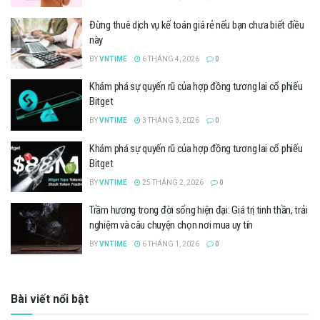
Đừng thuê dịch vụ kế toán giá rẻ nếu bạn chưa biết điều
này
BY
VNTIME
6 THÁNG 4, 2026
0
Khám phá sự quyến rũ của hợp đồng tương lai cổ phiếu
Bitget
BY
VNTIME
3 THÁNG 3, 2026
0
Khám phá sự quyến rũ của hợp đồng tương lai cổ phiếu
Bitget
BY
VNTIME
25 THÁNG 2, 2026
0
Trầm hương trong đời sống hiện đại: Giá trị tinh thần, trải
nghiệm và câu chuyện chọn nơi mua uy tín
BY
VNTIME
6 THÁNG 1, 2026
0
Bài viết nổi bật