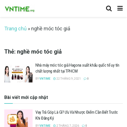
Trang chủ
»
nghề móc tóc giả
Thẻ:
nghề móc tóc giả
Nhà máy móc tóc giả Hagona xuất khẩu quốc tế uy tín
chất lượng nhất tại TPHCM
BY
VNTIME
22 THÁNG 9, 2021
0
Bài viết mới cập nhật
Vay Trả Góp Là Gì? Ưu Và Nhược Điểm Cần Biết Trước
Khi Đăng Ký
BY
VNTIME
2 THÁNG 7, 2026
0