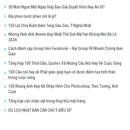
30 Món Ngon Mỗi Ngày Giúp Bạn Giải Quyết Hôm Nay Ăn Gì?
Đài phun nước phao nổi là gì?
102 Lời Chia Buồn Đám Tang Sâu Sắc, Ý Nghĩa Nhất
Những Hình Ảnh Anime Đẹp Nhất Thế Giới Mà Fan Không Nên Bỏ Lỡ
2024
Cách đánh sập Group trên Facebook – Rip Group FB Nhanh Chóng Đơn
Giản
Tổng Hợp 100 Trích Dẫn, Quotes Và Những Câu Nói Hay Về Cuộc Sống
100 Câu nói hay về Phật giáo giúp bạn có được điểm tựa tinh thần
trong cuộc sống
100 Khung Ảnh Đẹp Để Ghép Hình Cho Photoshop, Treo Tường, Ảnh
Cưới
Tổng hợp các nhân vật trong thủy thủ mặt trăng
DU LỊCH NHẬT BẢN CẦN CHÚ Ý ĐIỀU GÌ?