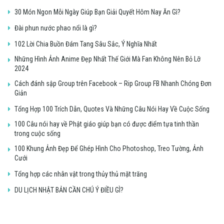
30 Món Ngon Mỗi Ngày Giúp Bạn Giải Quyết Hôm Nay Ăn Gì?
Đài phun nước phao nổi là gì?
102 Lời Chia Buồn Đám Tang Sâu Sắc, Ý Nghĩa Nhất
Những Hình Ảnh Anime Đẹp Nhất Thế Giới Mà Fan Không Nên Bỏ Lỡ
2024
Cách đánh sập Group trên Facebook – Rip Group FB Nhanh Chóng Đơn
Giản
Tổng Hợp 100 Trích Dẫn, Quotes Và Những Câu Nói Hay Về Cuộc Sống
100 Câu nói hay về Phật giáo giúp bạn có được điểm tựa tinh thần
trong cuộc sống
100 Khung Ảnh Đẹp Để Ghép Hình Cho Photoshop, Treo Tường, Ảnh
Cưới
Tổng hợp các nhân vật trong thủy thủ mặt trăng
DU LỊCH NHẬT BẢN CẦN CHÚ Ý ĐIỀU GÌ?