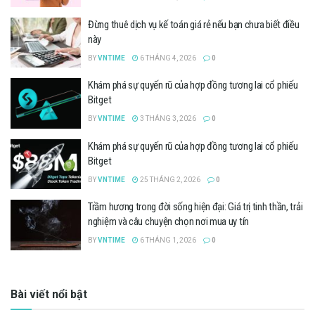
Đừng thuê dịch vụ kế toán giá rẻ nếu bạn chưa biết điều
này
BY
VNTIME
6 THÁNG 4, 2026
0
Khám phá sự quyến rũ của hợp đồng tương lai cổ phiếu
Bitget
BY
VNTIME
3 THÁNG 3, 2026
0
Khám phá sự quyến rũ của hợp đồng tương lai cổ phiếu
Bitget
BY
VNTIME
25 THÁNG 2, 2026
0
Trầm hương trong đời sống hiện đại: Giá trị tinh thần, trải
nghiệm và câu chuyện chọn nơi mua uy tín
BY
VNTIME
6 THÁNG 1, 2026
0
Bài viết nổi bật