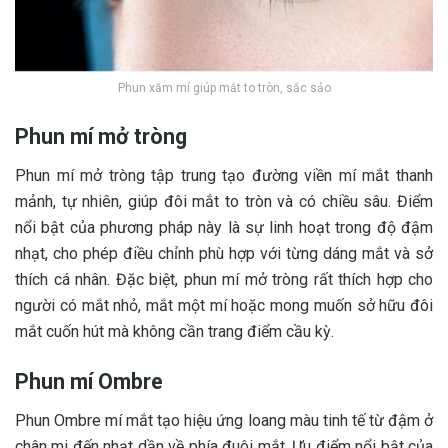
Phun xăm mí giúp mắt to tròn, sắc sảo
Phun mí mở tròng
Phun mí mở tròng tập trung tạo đường viền mí mắt thanh
mảnh, tự nhiên, giúp đôi mắt to tròn và có chiều sâu. Điểm
nổi bật của phương pháp này là sự linh hoạt trong độ đậm
nhạt, cho phép điều chỉnh phù hợp với từng dáng mắt và sở
thích cá nhân. Đặc biệt, phun mí mở tròng rất thích hợp cho
người có mắt nhỏ, mắt một mí hoặc mong muốn sở hữu đôi
mắt cuốn hút mà không cần trang điểm cầu kỳ.
Phun mí Ombre
Phun Ombre mí mắt tạo hiệu ứng loang màu tinh tế từ đậm ở
chân mi đến nhạt dần về phía đuôi mắt. Ưu điểm nổi bật của