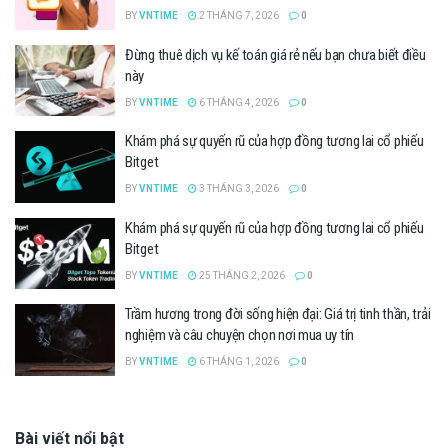
BY
VNTIME
2 THÁNG 7, 2026
0
Đừng thuê dịch vụ kế toán giá rẻ nếu bạn chưa biết điều
này
BY
VNTIME
6 THÁNG 4, 2026
0
Khám phá sự quyến rũ của hợp đồng tương lai cổ phiếu
Bitget
BY
VNTIME
3 THÁNG 3, 2026
0
Khám phá sự quyến rũ của hợp đồng tương lai cổ phiếu
Bitget
BY
VNTIME
25 THÁNG 2, 2026
0
Trầm hương trong đời sống hiện đại: Giá trị tinh thần, trải
nghiệm và câu chuyện chọn nơi mua uy tín
BY
VNTIME
6 THÁNG 1, 2026
0
Bài viết nổi bật