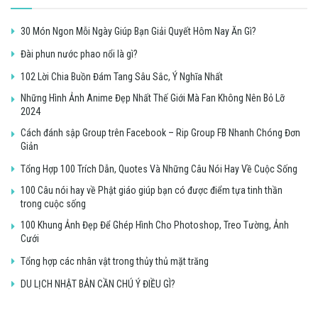
30 Món Ngon Mỗi Ngày Giúp Bạn Giải Quyết Hôm Nay Ăn Gì?
Đài phun nước phao nổi là gì?
102 Lời Chia Buồn Đám Tang Sâu Sắc, Ý Nghĩa Nhất
Những Hình Ảnh Anime Đẹp Nhất Thế Giới Mà Fan Không Nên Bỏ Lỡ
2024
Cách đánh sập Group trên Facebook – Rip Group FB Nhanh Chóng Đơn
Giản
Tổng Hợp 100 Trích Dẫn, Quotes Và Những Câu Nói Hay Về Cuộc Sống
100 Câu nói hay về Phật giáo giúp bạn có được điểm tựa tinh thần
trong cuộc sống
100 Khung Ảnh Đẹp Để Ghép Hình Cho Photoshop, Treo Tường, Ảnh
Cưới
Tổng hợp các nhân vật trong thủy thủ mặt trăng
DU LỊCH NHẬT BẢN CẦN CHÚ Ý ĐIỀU GÌ?