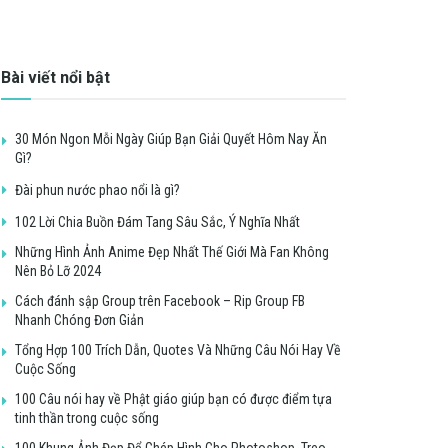
Bài viết nổi bật
30 Món Ngon Mỗi Ngày Giúp Bạn Giải Quyết Hôm Nay Ăn
Gì?
Đài phun nước phao nổi là gì?
102 Lời Chia Buồn Đám Tang Sâu Sắc, Ý Nghĩa Nhất
Những Hình Ảnh Anime Đẹp Nhất Thế Giới Mà Fan Không
Nên Bỏ Lỡ 2024
Cách đánh sập Group trên Facebook – Rip Group FB
Nhanh Chóng Đơn Giản
Tổng Hợp 100 Trích Dẫn, Quotes Và Những Câu Nói Hay Về
Cuộc Sống
100 Câu nói hay về Phật giáo giúp bạn có được điểm tựa
tinh thần trong cuộc sống
100 Khung Ảnh Đẹp Để Ghép Hình Cho Photoshop, Treo