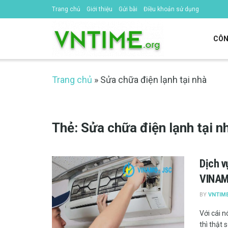
Trang chủ
Giới thiệu
Gửi bài
Điều khoản sử dụng
CÔN
Trang chủ
»
Sửa chữa điện lạnh tại nhà
Thẻ:
Sửa chữa điện lạnh tại n
Dịch v
VINA
BY
VNTIM
Với cái 
thì thật sự