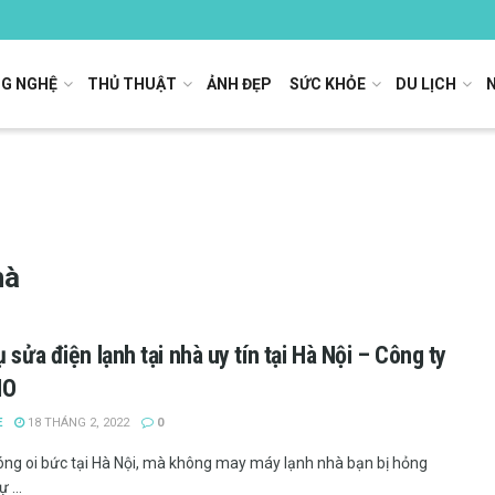
G NGHỆ
THỦ THUẬT
ẢNH ĐẸP
SỨC KHỎE
DU LỊCH
hà
ụ sửa điện lạnh tại nhà uy tín tại Hà Nội – Công ty
MO
E
18 THÁNG 2, 2022
0
nóng oi bức tại Hà Nội, mà không may máy lạnh nhà bạn bị hỏng
 ...